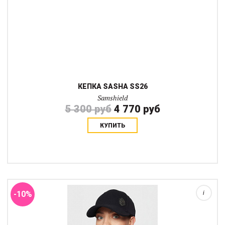
КЕПКА SASHA SS26
Samshield
5 300 руб
4 770 руб
КУПИТЬ
Бейсболка Sadie создана для того, чтобы сопровождать
всадника где бы он ни был: в конюшне, на трибуне, и даже
верхом. Дышащий и легкий материал с технологией Cool & Dry
регулирует температуру и отводи...
-10%
i