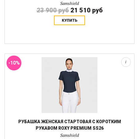
Samshield
23 900 руб
21 510 руб
КУПИТЬ
Соревновательная рубашка Roxy Premium создана для
ситуаций, где важны комфорт и аккуратный внешний вид.
Приталенный крой и классический стартовый высокий воротник
хорошо держат форму и подчеркивают си...
-10%
i
РУБАШКА ЖЕНСКАЯ СТАРТОВАЯ С КОРОТКИМ
РУКАВОМ ROXY PREMIUM SS26
Samshield