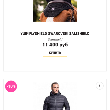
УШИ FLYSHIELD SWAROVSKI SAMSHIELD
Samshield
11 400 руб
КУПИТЬ
Пуховая куртка Samshield Megeve разработана для
обеспечения технологичности, комфорта и защиты от холода во
время и после тренировки.Эта куртка обладает
водоотталкивающими свойствами и очень теплая пр...
-10%
i