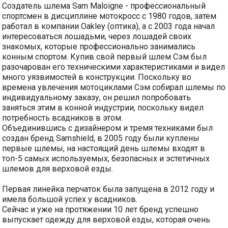
Создатель шлема Sam Maloigne - профессиональный
спортсмен в дисциплине мотокросс с 1980 годов, затем
работал в компании Oakley (оптика), а с 2003 года начал
интересоваться лошадьми, через лошадей своих
знакомых, которые профессионально занимались
конным спортом. Купив свой первый шлем Сэм был
разочарован его техническими характеристиками и видел
много уязвимостей в конструкции. Поскольку во
времена увлечения мотоциклами Сэм собирал шлемы по
индивидуальному заказу, он решил попробовать
заняться этим в конной индустрии, поскольку видел
потребность всадников в этом.
Объединившись с дизайнером и тремя техниками был
создан бренд Samshield, в 2005 году были куплены
первые шлемы, на настоящий день шлемы входят в
топ-5 самых используемых, безопасных и эстетичных
шлемов для верховой езды.
Первая линейка перчаток была запущена в 2012 году и
имела большой успех у всадников.
Сейчас и уже на протяжении 10 лет бренд успешно
выпускает одежду для верховой езды, которая очень