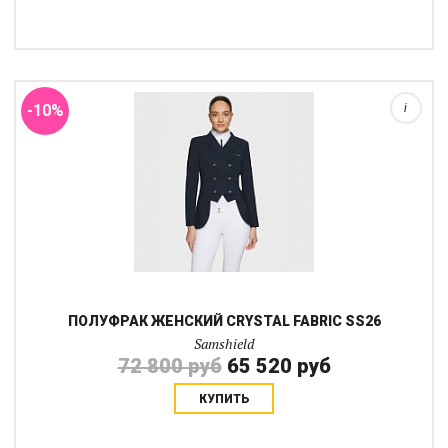
Полуфрак Crystal Fabric сочетает классический
соревновательный стиль и современные технологии.
Приталенный крой подчеркивает силуэт и обеспечивает
комфортную посадку, не ограничивая движения во время ...
-10%
i
ПОЛУФРАК ЖЕНСКИЙ CRYSTAL FABRIC SS26
Samshield
72 800 руб
65 520 руб
КУПИТЬ
Куртка-дождевик Samshield Lina создан для надежной защиты