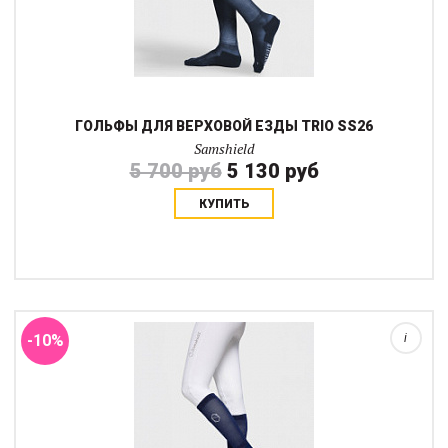
ГОЛЬФЫ ДЛЯ ВЕРХОВОЙ ЕЗДЫ TRIO SS26
Samshield
5 700 руб
5 130 руб
КУПИТЬ
Гольфы Balzane Glitter с блеском воплощает в себе идеальное
сочетание технического комфорта и утонченной элегантности.
Изготовленные в Италии, они помогают сапогу плотнее
прилегать к голени всадника с...
-10%
i