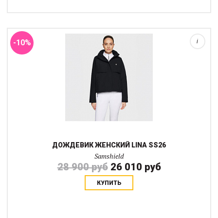
от дождя и ветра во время работы с лошадью или на стартах, а
так же во время повседневного использования (забрать
лошадь из левады. довести до...
-10%
i
ДОЖДЕВИК ЖЕНСКИЙ LINA SS26
Samshield
28 900 руб
26 010 руб
КУПИТЬ
Рубашка Marina сочетает элегантный дизайн и комфорт,
необходимый для тренировок и выступлений. Длинные рукава