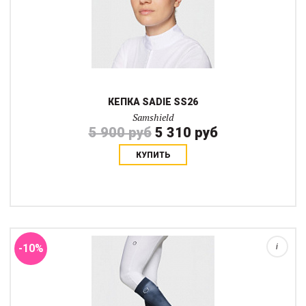
КЕПКА SADIE SS26
Samshield
5 900 руб
5 310 руб
КУПИТЬ
Носки Balzane Trio - это незаменимый аксессуар для
всадников, ценящих комфорт и практичность. Они помогают
сапогу плотнее прилегать к голени всадника создавая нужную
компрессию в икрах даже если вы в ...
-10%
i