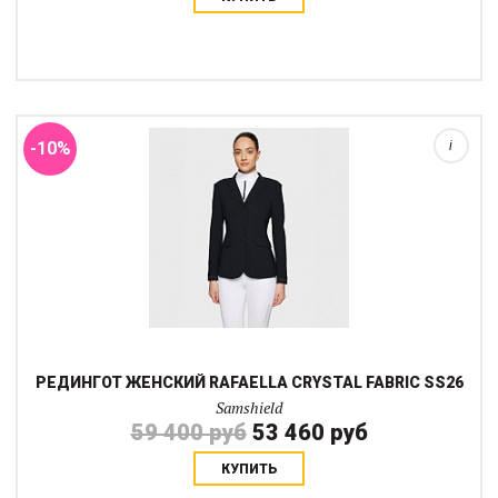
Редингот Rafaella Crystal Fabric сочетает элегантный внешний
вид и комфорт, необходимый для выступлений. Приталенный
крой подчеркивает силуэт, сохраняя свободу движений и
удобную посадку в седле.Модел...
-10%
i
РЕДИНГОТ ЖЕНСКИЙ RAFAELLA CRYSTAL FABRIC SS26
Samshield
59 400 руб
53 460 руб
КУПИТЬ