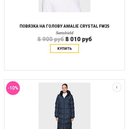
ПОВЯЗКА НА ГОЛОВУ AMALIE CRYSTAL FW25
Samshield
8 900 руб
8 010 руб
КУПИТЬ
Теплый дутый пуховик длинной по колено с молнией сбоку для
удобства и стразами на капюшоне. Манжеты на рукавах и
мягкая подкладка воротника создают уют и защиту от ветра и
снега. Съемный капюшон делае...
-10%
i