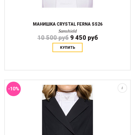
МАНИШКА CRYSTAL FERNA SS26
Samshield
10 500 руб
9 450 руб
КУПИТЬ
Манишка с треугольным рисунком из страз Crystal Fabric Triangle
- это элегантный и функциональный аксессуар для
современного всадника, стартующего в выездке. Изготовленна
из дышащей, эластичной и про...
-10%
i