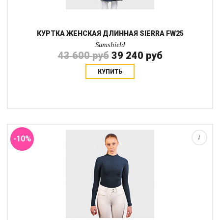
КУРТКА ЖЕНСКАЯ ДЛИННАЯ SIERRA FW25
Samshield
43 600 руб
39 240 руб
КУПИТЬ
Водолазка бесшовная Alicia сезона осень-зима 25 сделана по
технологии 3D-knit, когда количество швов сводится буквально
до одного-двух. Водолазка прекрасно подходит в качестве
нижнего слоя (термобелья...
-10%
i