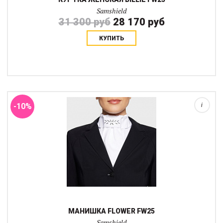
Samshield
31 300 руб
28 170 руб
КУПИТЬ
Элегантная манишка на быстросъемной застежке со стразами
спереди. Красивая кантонная упаковка позволяет использовать
манишку Samshield в качестве подарка на любой праздник для
вашего любимого выездков...
-10%
i
МАНИШКА FLOWER FW25
Samshield