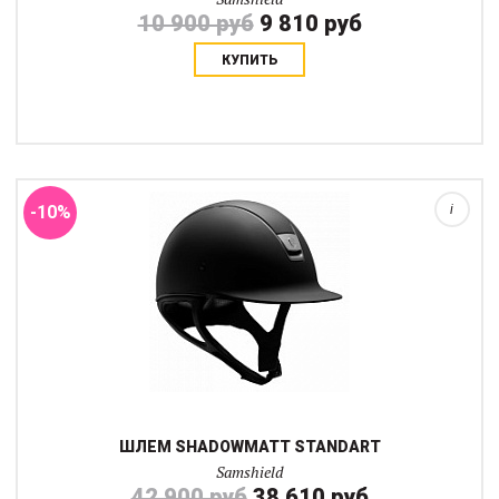
10 900 руб
9 810 руб
КУПИТЬ
Шлема Samshield находятся в топ-5 шлемов для конного
спорта.Даже базовые модели помимо безопасности обладают
отличной воздухопропускной способностью, имеет несколько
отверстий спереди, спрятанных в по...
-10%
i
ШЛЕМ SHADOWMATT STANDART
Samshield
42 900 руб
38 610 руб