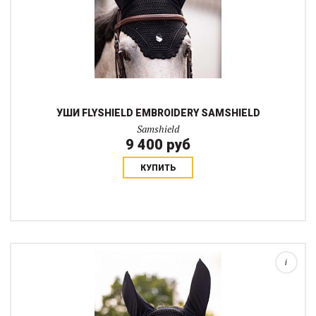
УШИ FLYSHIELD EMBROIDERY SAMSHIELD
Samshield
9 400 руб
КУПИТЬ
Созданные в том же духе, что и вальтрапы Samshield, эти ушки
сочетают в себе защиту от насекомых и шума, а так же
сдержанную эстетику всего образа. Их анатомический крой
обеспечивает идеальную посадку...
i