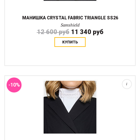
МАНИШКА CRYSTAL FABRIC TRIANGLE SS26
Samshield
12 600 руб
11 340 руб
КУПИТЬ
Манишка Crystal Fabricr - это элегантный и функциональный
аксессуар для современного всадника, стартующего в
выездке. Изготовленна из дышащей, эластичной и прочной
итальянской ткани.Изысканную отделк...
-10%
i