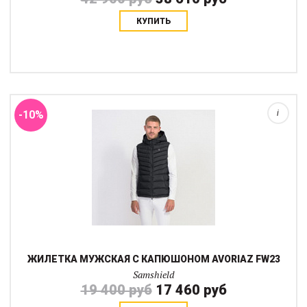
КУПИТЬ
Мужской пуховый жилет Samshield Avoriaz — это уютный слой,
который можно использовать, когда вам нужно дополнительное
тепло под ветровку или просто поверх водолазки.
Разработанный для комфорта, защиты...
-10%
i
ЖИЛЕТКА МУЖСКАЯ С КАПЮШОНОМ AVORIAZ FW23
Samshield
19 400 руб
17 460 руб