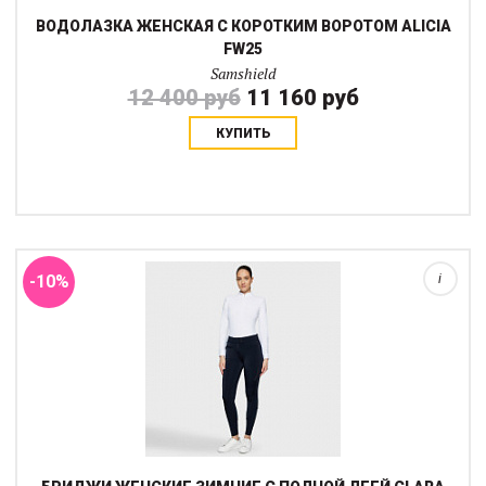
ВОДОЛАЗКА ЖЕНСКАЯ С КОРОТКИМ ВОРОТОМ ALICIA
FW25
Samshield
12 400 руб
11 160 руб
КУПИТЬ
Бриджи Samshield Clara коллекции осень-зима 2025 имеют
среднюю ближе к высокой посадку (чуть выше бедер), широкий
пояс и самое главное - тонкий слой флиса внутри, который
согревает и препятсвует прони...
-10%
i