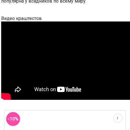
популярна у всадников по всему миру.
Видео краштестов
Кепка Sasha выполнена из дышащего материала в сочетании с
технологией Cool & Dry. что помогает регулировать температуру и
отводить влагу, позволяя волосам оставаться чистыми с утра
до конца дня. Благо...
по новизне
-10%
i