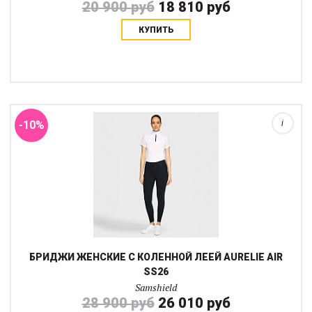
20 900 руб
18 810 руб
КУПИТЬ
Бриджи Aurélie Air созданы для легкости и комфорта во время
верховой езды. Высокая посадка с V-образным поясом
аккуратно подчеркивает фигуру и хорошо фиксируется, не
ограничивая движения.Модель выполн...
-10%
i
БРИДЖИ ЖЕНСКИЕ С КОЛЕННОЙ ЛЕЕЙ AURELIE AIR
SS26
Samshield
28 900 руб
26 010 руб