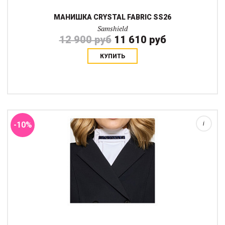
МАНИШКА CRYSTAL FABRIC SS26
Samshield
12 900 руб
11 610 руб
КУПИТЬ
Манишка Premium - это элегантный и функциональный
аксессуар для современного всадника, стартующего в
выездке. Изготовленна из дышащей, эластичной и прочной
итальянской ткани.Изысканную отделку подчер...
-10%
i