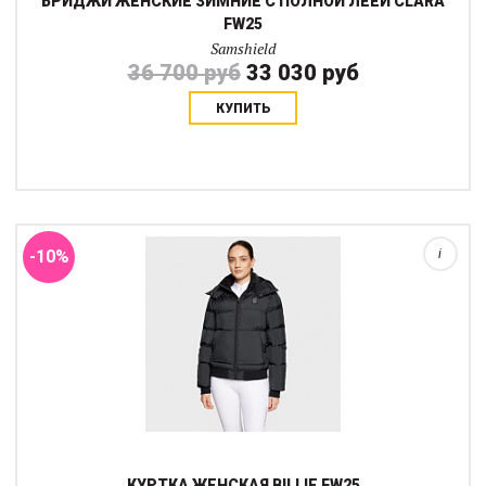
БРИДЖИ ЖЕНСКИЕ ЗИМНИЕ С ПОЛНОЙ ЛЕЕЙ CLARA
FW25
Samshield
36 700 руб
33 030 руб
КУПИТЬ
Теплый пуховик-бомбер на холодное время года будет удобен
как в манеже так и на уничных тренировках. Для удобства
всадника капюшон отстегивается так что в куртке можно
тренироваться активно как в конк...
-10%
i
КУРТКА ЖЕНСКАЯ BILLIE FW25