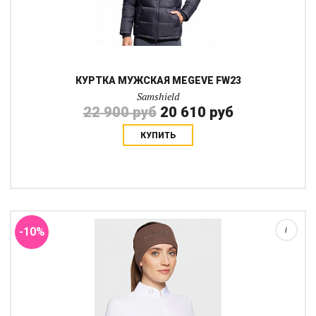
КУРТКА МУЖСКАЯ MEGEVE FW23
Samshield
22 900 руб
20 610 руб
КУПИТЬ
Широкая эластичная повязка закрывает уши и большую часть
головы оставляя пространство для хвоста. Украшена логотипом
со стразами на передней части. Внутри флис....
-10%
i