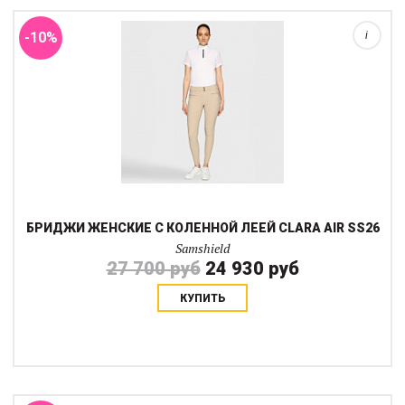
позволяет эстетично заправлят...
-10%
i
БРИДЖИ ЖЕНСКИЕ С КОЛЕННОЙ ЛЕЕЙ CLARA AIR SS26
Samshield
27 700 руб
24 930 руб
КУПИТЬ
Фрак Wellington Crystal сочетает классическую элегантность и
современные технологии, обеспечивая комфорт во время
выступлений. Удлиненный приталенный крой подчеркивает
силуэт и сохраняет свободу движе...