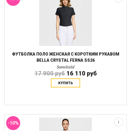
ФУТБОЛКА ПОЛО ЖЕНСКАЯ С КОРОТКИМ РУКАВОМ
BELLA CRYSTAL FERNA SS26
Samshield
17 900 руб
16 110 руб
КУПИТЬ
Соревновательная рубашка Philae Air сочетает элегантный
дизайн и комфорт, необходимые для выступлений и
тренировок. Приталенный крой красиво подчеркивает силуэт, а
короткие рукава и высокий воротник с...
-10%
i