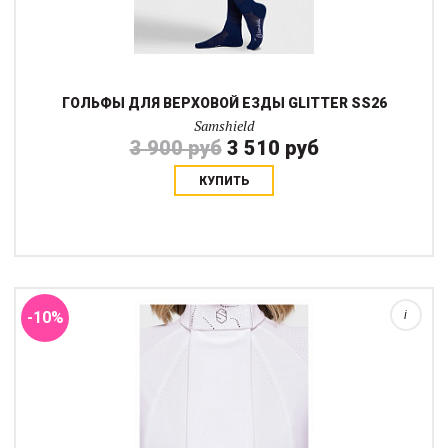
ГОЛЬФЫ ДЛЯ ВЕРХОВОЙ ЕЗДЫ GLITTER SS26
Samshield
3 900 руб
3 510 руб
КУПИТЬ
Манишка Plastron Crystal Ferna - это элегантный и
функциональный аксессуар для современного всадника,
стартующего в выездке. Изготовленна из дышащей, эластичной
и прочной итальянской ткани.Изысканную...
-10%
i