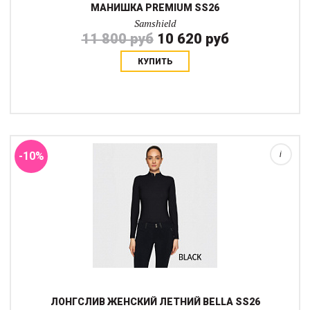
МАНИШКА PREMIUM SS26
Samshield
11 800 руб
10 620 руб
КУПИТЬ
Тонкая водолазка с длинными рукавами Bella создана для
комфортных ежедневных тренировок практически круглый год.
Приталенный крой аккуратно облегает фигуру, не стесняя
движений, а длинные рукава и неб...
-10%
i
ЛОНГСЛИВ ЖЕНСКИЙ ЛЕТНИЙ BELLA SS26