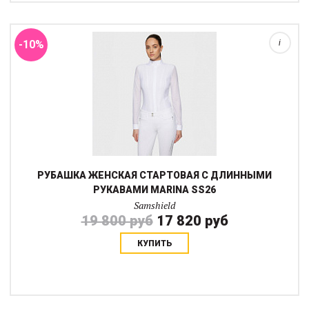
обеспечивают удобную посадку и свободу движений как с
рединготом. так и без него, а эласти...
-10%
i
РУБАШКА ЖЕНСКАЯ СТАРТОВАЯ С ДЛИННЫМИ
РУКАВАМИ MARINA SS26
Samshield
19 800 руб
17 820 руб
КУПИТЬ
Бриджи Clara Air созданы для всадниц, которые ценят комфорт
и функциональность во время тренировок и соревнований.
Средне-высокая посадка обеспечивает удобную поддержку и