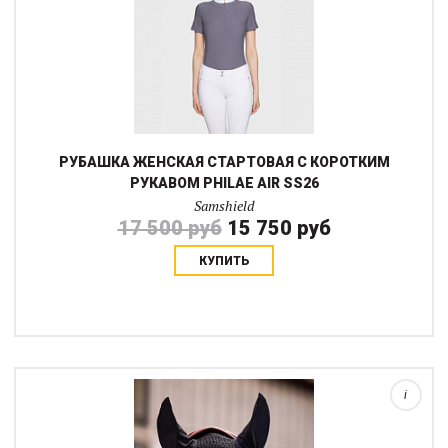
РУБАШКА ЖЕНСКАЯ СТАРТОВАЯ С КОРОТКИМ
РУКАВОМ PHILAE AIR SS26
Samshield
17 500 руб
15 750 руб
КУПИТЬ
Созданные в том же духе, что и вальтрапы Samshield, эти ушки
сочетают в себе защиту от насекомых и шума, а так же
сдержанную эстетику всего образа. Их анатомический крой
обеспечивает идеальную посадку...
i