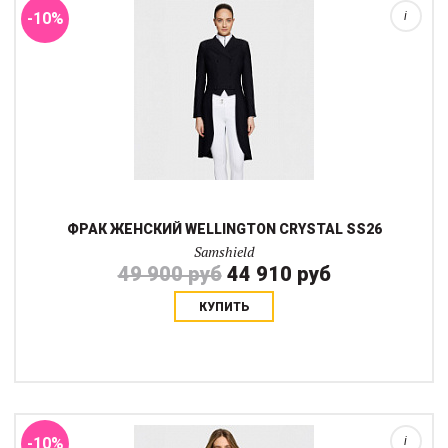
-10%
i
ФРАК ЖЕНСКИЙ WELLINGTON CRYSTAL SS26
Samshield
49 900 руб
44 910 руб
КУПИТЬ
Тренировочное поло Bella Crystal Ferna сочетает стильный
внешний вид и комфорт, необходимый для ежедневных
тренировок. Классический крой и аккуратный воротник создают
элегантный силуэт, а эластичная и...
-10%
i