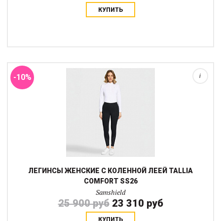
КУПИТЬ
Леггинсы Tallia Comfort с коленной леей созданы для
максимального удобства как во время верховой езды, так и
занимаясь делами на конюшне. Модель без застежек и с
высокой посадкой мягко облегает фигуру...
-10%
i
ЛЕГИНСЫ ЖЕНСКИЕ С КОЛЕННОЙ ЛЕЕЙ TALLIA
COMFORT SS26
Samshield
25 900 руб
23 310 руб
КУПИТЬ