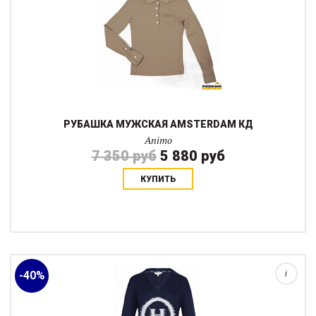
РУБАШКА МУЖСКАЯ AMSTERDAM КД
Animo
7 350 руб
5 880 руб
КУПИТЬ
Элегантный повседневный пуловер с V-образным вырезом
выполнен на 92% из хлопка, хорошо и естественно садится под
джинсы или юбку. Спереди логотип выполнен с люрексом и
белыми нитками....
-40%
i