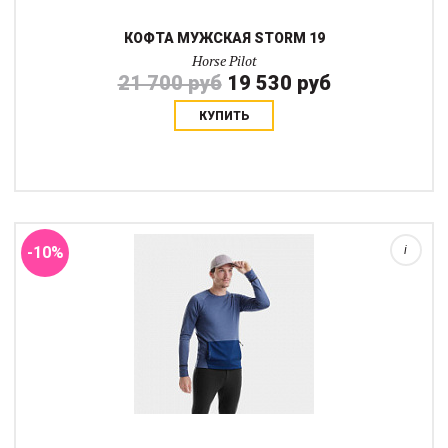
КОФТА МУЖСКАЯ STORM 19
Horse Pilot
21 700 руб
19 530 руб
КУПИТЬ
Легкая кофта Light Tempest 20 свободного кроя от Horse Pilot.
Благодаря своей двухсоставной конструкции он идеально
подходит для лета и в межсезонье. Кофта сделана из очень
легкой и дышащей флисовой т...
-10%
i