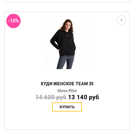
обеспечивают дышащие свойства и быстрое высыхание ткани
для более активных занят...
-10%
i
ХУДИ ЖЕНСКОЕ TEAM 25
Horse Pilot
14 600 руб
13 140 руб
КУПИТЬ
Универсальная технологичная теплая флисовая куртка, которую
можно брать с собой куда угодно, использовать верхом и на
прогулках, носить ее каждый день и часто стирать.Куртка Horse