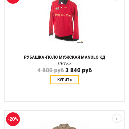
РУБАШКА-ПОЛО МУЖСКАЯ MANOLO КД
HV Polo
4 800 руб
3 840 руб
КУПИТЬ
Кофта с длинным рукавом из эластичной ткани с тонким
начесом внутри. Внешне выглядит как простая рубашка, но
окажется незаменимой вещью в переменчивую погоду. Для
размера производителя 52 ширина плече...
-20%
i