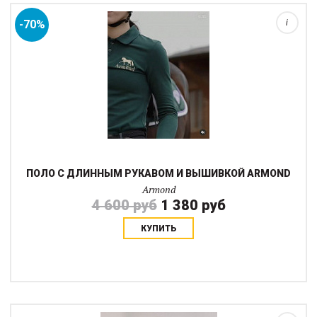
-70%
i
ПОЛО С ДЛИННЫМ РУКАВОМ И ВЫШИВКОЙ ARMOND
Armond
4 600 руб
1 380 руб
КУПИТЬ
Хлопковая кофта на молнии с капюшоном имеет внутри начес,
согреет вас в самые морозные дни. Натуральные материалы и
вышивка позволяю вещи долго сохранять внешний вид. В
лучших эко-традициях хлопок по...