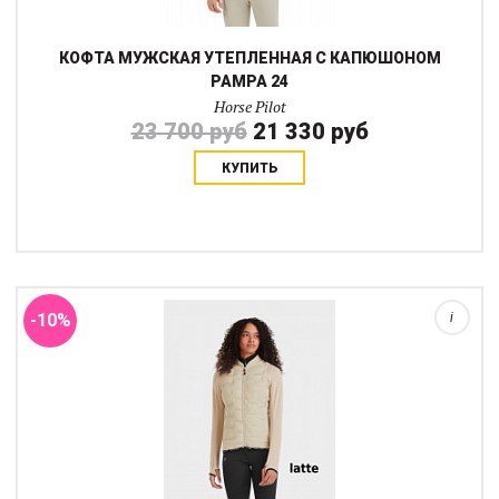
КОФТА МУЖСКАЯ УТЕПЛЕННАЯ С КАПЮШОНОМ
PAMPA 24
Horse Pilot
23 700 руб
21 330 руб
КУПИТЬ
Улучшенная комбинированная кофта 2 в 1 представлена теперь
в новом крое и цветах. Измененный дизайн рукавов и новая
стежка помогают кофте сесть по фигуре, закрывая грудь от
встречного потока воздуха, ...
-10%
i