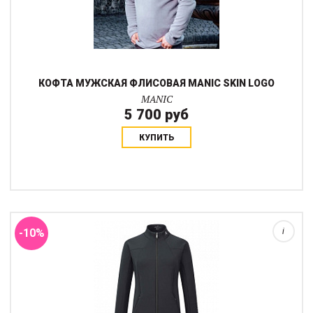
КОФТА МУЖСКАЯ ФЛИСОВАЯ MANIC SKIN LOGO
MANIC
5 700 руб
КУПИТЬ
Тонкая непродуваемая кофта Selena обеспечивает комфорт во
время зимних и осенних тренировок. Кофта имеет воротник-
стойку с элегантным вырезом и плавными швами. Логотип
сбоку. Приталенная посадка.Матер...
-10%
i