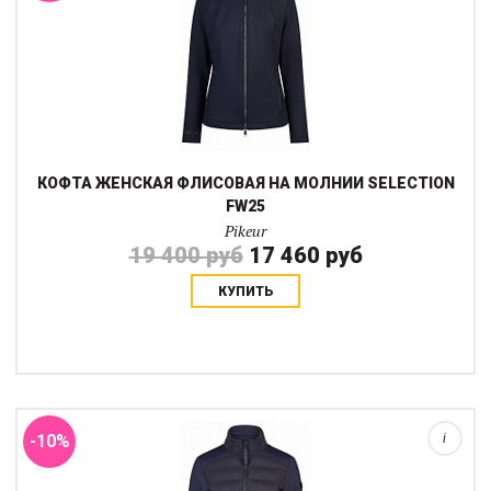
КОФТА ЖЕНСКАЯ ФЛИСОВАЯ НА МОЛНИИ SELECTION
FW25
Pikeur
19 400 руб
17 460 руб
КУПИТЬ
Гибридная спортивная куртка без капюшона PIKEUR Sports имеет
практичный воротник-стойку и водо- и
ветроотталкивающиерукава и боковые части из ткани софтшелл
с бархатистой, теплой внутренней частью.Пер...
-10%
i