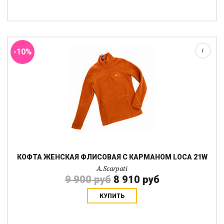
Водолазка из достаточно плотного флиса это отличная рабочая
вещь для прохладного времени года если вы активно
тренируетесь. Водолазка имеет молнию до середины груди и
карман-кенгуру на молнии с двух с...
-10%
i
КОФТА ЖЕНСКАЯ ФЛИСОВАЯ С КАРМАНОМ LOCA 21W
A.Scarpati
9 900 руб
8 910 руб
КУПИТЬ
Водолазка из достаточно плотного флиса это отличная рабочая