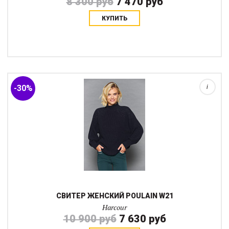
8 300 руб
7 470 руб
КУПИТЬ
Этот пуловер элегантен и женственен своей формой,
деталямисинего и серебристого цвета. В качестве
повседневного, этот пуловер создаст стильный образ как в
конюшне, так и в городе. Имеет свободный крой...
-30%
i
СВИТЕР ЖЕНСКИЙ POULAIN W21
Harcour
10 900 руб
7 630 руб