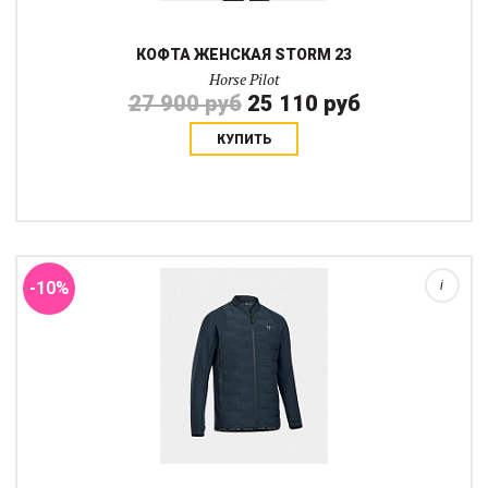
КОФТА ЖЕНСКАЯ STORM 23
Horse Pilot
27 900 руб
25 110 руб
КУПИТЬ
Спортивная комбинированная кофта с тонкими эластичными
рукавами и утепленной грудью и спиной. Идеальная вещь для
каждодневных тренировок. Новая стежка 2023 в виде
геометрического рисунка придает более...
-10%
i