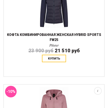
КОФТА КОМБИНИРОВАННАЯ ЖЕНСКАЯ HYBRID SPORTS
FW25
Pikeur
23 900 руб
21 510 руб
КУПИТЬ
Толстовка из технологичного флиса с вшитым капюшоном
серии Alpine: мягкая, гладкая функциональная ткань с толстой,
теплой изнанкой.Укороченный современный крой,
двухсторонняя молния в тон и магнит вст...
-10%
i