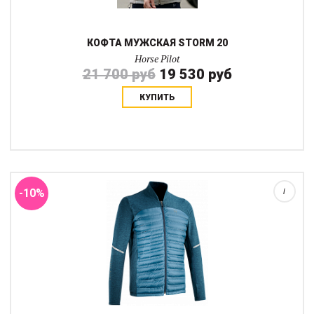
КОФТА МУЖСКАЯ STORM 20
Horse Pilot
21 700 руб
19 530 руб
КУПИТЬ
Необычная и технологичная одежда в цветах и дизайне весна-
лето 2019. Теплая, легкая и дышащая «все-в-одном», кофта
модели STORM! Можно носить отдельно или под курткой или
дождевиком. Внутренний слой (...
-10%
i