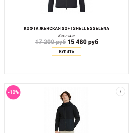
КОФТА ЖЕНСКАЯ SOFTSHELL ESSELENA
Euro-star
17 200 руб
15 480 руб
КУПИТЬ
Кофта Pampa изготовлена из мягкого эластичного флисового
материала, обеспечивающего максимальный комфорт при
ношении. Материал достаточно толстый, а его внутренняя
поверхность пушистая, чтобы создать ...
-10%
i