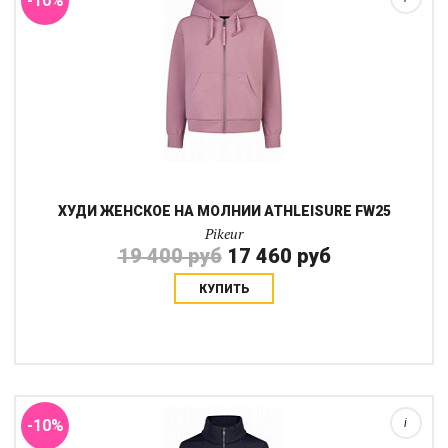
-10%
ХУДИ ЖЕНСКОЕ НА МОЛНИИ ATHLEISURE FW25
Pikeur
19 400 руб
17 460 руб
КУПИТЬ
Флисовая куртка на молнии от немецкого бренда PIKEUR
выполнена из технологического флиса с воротником-
стойкойСерия Alpine: мягкая, гладкая функциональная ткань с
толстой, теплой изнанкой и флисом Cute...
-10%
i