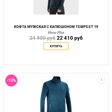
КОФТА МУЖСКАЯ С КАПЮШОНОМ TEMPEST 19
Horse Pilot
24 900 руб
22 410 руб
КУПИТЬ
Эта кофта создана для спорта. Второе поколение толстовок
серии Tempest, только дополненная и усовершенствованная.
Благодаря своим стратегически расположенным тканям Hybrid
Tempest обеспечивает отличну...
-10%
i