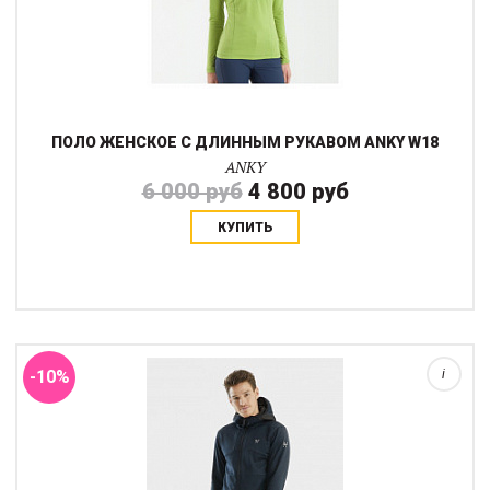
ПОЛО ЖЕНСКОЕ С ДЛИННЫМ РУКАВОМ ANKY W18
ANKY
6 000 руб
4 800 руб
КУПИТЬ
Каждый год Horse Pilot улучшает толстовку Tempest в ответ на
отзывы пользователей. Перед вами доработанная модель 2019
года с удлиненными руавами и отверстиями для больших
пальцев и эластичный мягким...
-10%
i