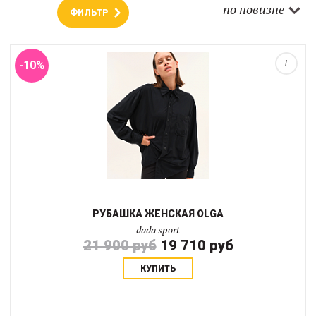
Легкая и непринужденно струящаяся рубашка Olga идеально
по новизне
ФИЛЬТР
сочетает в себе моду и стиль верховой езды.Мы выбрали эту
модель за ее смелый вид, естественную драпировку и
расслабленный, свободный крой, кото...
-10%
i
РУБАШКА ЖЕНСКАЯ OLGA
dada sport
21 900 руб
19 710 руб
КУПИТЬ
Horse Pilot выбрали ткань, сочетающую в себе технологичные
волокна, такие как полиэстер и тенсель. Эти два типа волокон