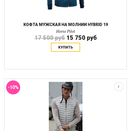
КОФТА МУЖСКАЯ НА МОЛНИИ HYBRID 19
Horse Pilot
17 500 руб
15 750 руб
КУПИТЬ
Обновленная кофта 2020 года. Теплая, легкая и дышащая «все-
в-одном», кофта модели STORM! Можно носить отдельно или
под курткой или дождевиком. Внутренний слой (смесь
материалов из полиэфирного волокна...
-10%
i