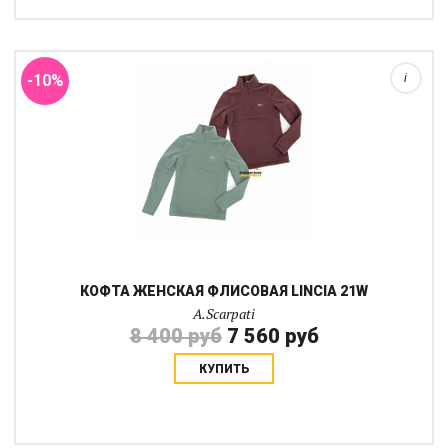
вещь для прохладного времени года если вы активно
тренируетесь. Водолазка имеет молнию до середины груди. В
товаре в скобках указан Российск...
-10%
i
КОФТА ЖЕНСКАЯ ФЛИСОВАЯ LINCIA 21W
A.Scarpati
8 400 руб
7 560 руб
КУПИТЬ
Хлопковая поло с длинным рукавом и логотипом на груди.