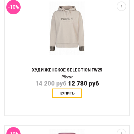
-10%
i
ХУДИ ЖЕНСКОЕ SELECTION FW25
Pikeur
14 200 руб
12 780 руб
КУПИТЬ
Куртка с капюшоном PIKEUR Athleisure в слегка укороченном
крое оверсайз выполнена из ткани с Softtouch. карманы-
кенгуруДизайн Pikeur Athleisure в различных техниках.Для
розового: тисненые серебряные п...
i