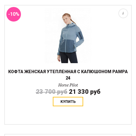
Pilot Pampa изготовл...
-10%
i
КОФТА ЖЕНСКАЯ УТЕПЛЕННАЯ С КАПЮШОНОМ PAMPA
24
Horse Pilot
23 700 руб
21 330 руб
КУПИТЬ
Уютная трендовая худи с капюшоном и контрастными
манжетами.Функциональная ткань с мягкой внутренней
стороной и свободный крой, делает эту худи маст-хэв на
каждый день как в конюшне, так и вне ее.Логот...