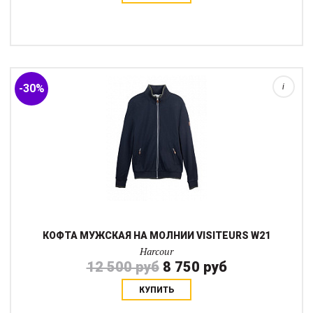
Стильная мужская кофта-джемпер на молнии. Подойдет как для
езды верхом так и в городе. Отсутствие капюшона удачное
решение, для тренировок связанным с большой подвижностью.
Можно надевать и в спортзал...
-30%
i
КОФТА МУЖСКАЯ НА МОЛНИИ VISITEURS W21
Harcour
12 500 руб
8 750 руб
КУПИТЬ