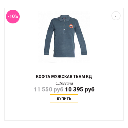
Пуговицы до середины груди. Для размера XXL обхват груди
110 см. длина рукава от плеча 73 см....
-10%
i
КОФТА МУЖСКАЯ TEAM КД
C.Toscana
11 550 руб
10 395 руб
КУПИТЬ
Хлопковая рубашка поло с длинным рукавом на пуговицах в
цвет до середины груди и фирменной вышивкой отличная вещь
для тренировок и на каждый день....