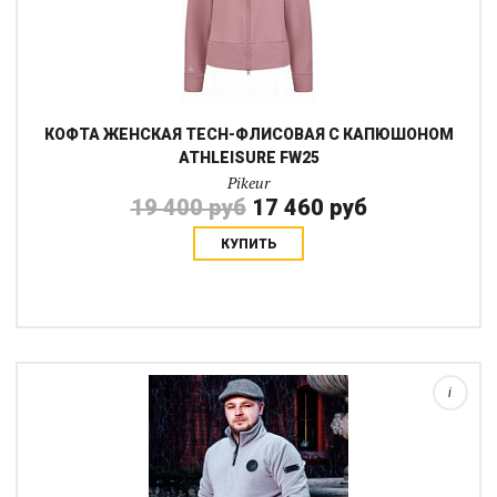
КОФТА ЖЕНСКАЯ TECH-ФЛИСОВАЯ С КАПЮШОНОМ
ATHLEISURE FW25
Pikeur
19 400 руб
17 460 руб
КУПИТЬ
Уютная и стильная мужская кофта из флиса с застежкой на
молнии в горловине - это идеальный выбор для создания
модного образа в прохладную погоду!Этот абсолютно
универсальный компаньон станет незаменим...
i