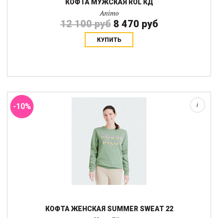
КOФТА МУЖСКАЯ ROL КД
Animo
12 100 руб
8 470 руб
КУПИТЬ
Стильная уютная тонкая худи с аппликацией Horse Pilot. Станет
вашей самой любимой вещью для прогулок или дома. Рукава
реглан не обязывают брать кофту четко по размеру т.к. не имеют
верхнего шва.Для св...
-10%
i
КОФТА ЖЕНСКАЯ SUMMER SWEAT 22