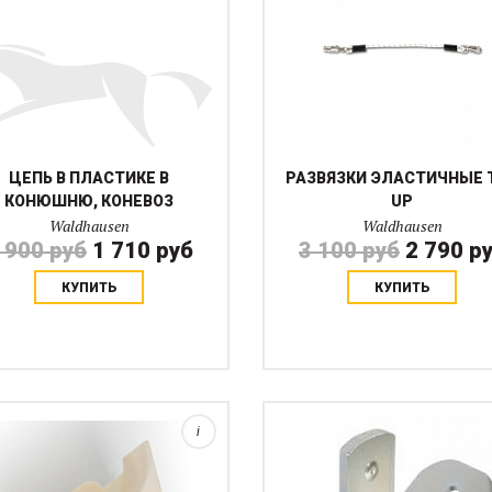
ЦЕПЬ В ПЛАСТИКЕ В
РАЗВЯЗКИ ЭЛАСТИЧНЫЕ T
КОНЮШНЮ, КОНЕВОЗ
UP
Waldhausen
Waldhausen
 900 руб
1 710 руб
3 100 руб
2 790 р
КУПИТЬ
КУПИТЬ
Пластиковая калабашка с
оотвествующим стандартнам
иусом. Стандартное крепление.
Металлическая калабашка д
я 1 жерди нужно 2 калабашки.
конкура. На 1 жердь требуется
Цена указана за 1 шт....
калабашки по 1 для каждой сто
i