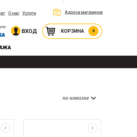
`
Адреса магазинов
рат
О нас
Услуги
ем:
ВХОД
КОРЗИНА
0
ДАЖА
 с
и с
по новизне
м
лина
Прочная металлическая лопата без
черенка. Стоимость указана за 1 шт.
i
i