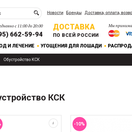
Новости
Бренды
Доставка, оплата, возв
ДОСТАВКА
Мы принима
дневно с 11:00 до 20:00
95) 662-59-94
ПО ВСЕЙ РОССИИ
ОД И ЛЕЧЕНИЕ
УГОЩЕНИЯ ДЛЯ ЛОШАДИ
РАСПРО
Обустройство КСК
Практичный вариант развязок
прочным карабином для стойк
устройство КСК
одной стороны и безопасны
опасный карабн "антипаника" с
карабином для лошади с
ой стороны. стальной карабин с
другой.Продаются поштучно.Д
другой.
90 см....
%
i
-10%