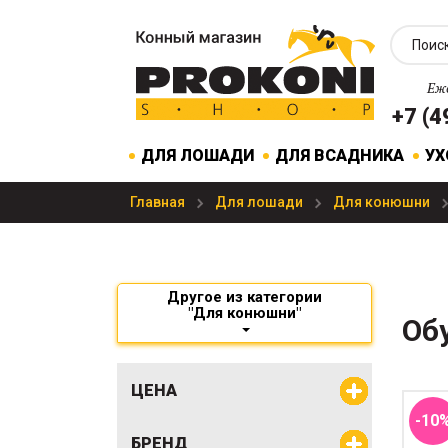
Еже
+7 (4
ДЛЯ ЛОШАДИ
ДЛЯ ВСАДНИКА
УХ
Главная
Для лошади
Для конюшни
Другое из категории
"Для конюшни"
Об
Без
одн
ЦЕНА
-10
БРЕНД