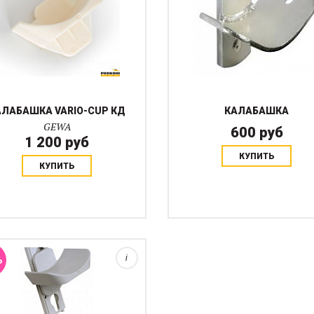
АЛАБАШКА VARIO-CUP КД
КАЛАБАШКА
GEWA
600 руб
1 200 руб
КУПИТЬ
КУПИТЬ
абашки из пластика. глубина 4,5
см. Olaf Petersen Equioment
%
i