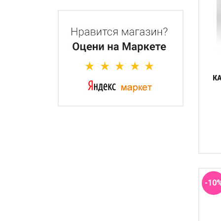
К
Кал
-10