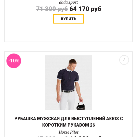
dada sport
71 300 руб
64 170 руб
КУПИТЬ
Эта соревновательная рубашка создана для для активного
спорта. Перфорированные зоны на спине и в подмышках, тонкий
непрозрачный эластичный материал отводит лишнюю влагу и
тепло не ограничивая ваши дви...
-10%
i
РУБАШКА МУЖСКАЯ ДЛЯ ВЫСТУПЛЕНИЙ AERIS С
КОРОТКИМ РУКАВОМ 26
Horse Pilot