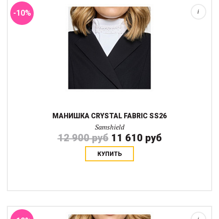
-10%
i
МАНИШКА CRYSTAL FABRIC SS26
Samshield
12 900 руб
11 610 руб
КУПИТЬ
Манишка Premium - это элегантный и функциональный
аксессуар для современного всадника, стартующего в
выездке. Изготовленна из дышащей, эластичной и прочной
итальянской ткани.Изысканную отделку подчер...