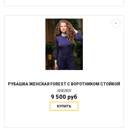
манжетами и воротником-стойкой подойдет как на зимний, так и
на летний сезон. Застежка-молния спереди облегчает
надевание....
i
РУБАШКА ЖЕНСКАЯ FOREST С ВОРОТНИКОМ СТОЙКОЙ
SHEIKH
9 500 руб
КУПИТЬ
Элегантная манишка на быстросъемной застежке со стразами
спереди. Красивая кантонная упаковка позволяет использовать