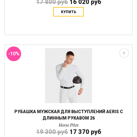
17 800 руб
16 020 руб
КУПИТЬ
Эта соревновательная рубашка, созданная для всадников,
стремящихся к сочетанию производительности и элегантности.
Воротник-стойка на кнопках обеспечивает идеальную посадку,
а также облегчает надевание...
-10%
i
РУБАШКА МУЖСКАЯ ДЛЯ ВЫСТУПЛЕНИЙ AERIS С
ДЛИННЫМ РУКАВОМ 26
Horse Pilot
19 300 руб
17 370 руб