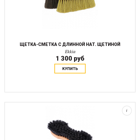
ЩЕТКА-СМЕТКА С ДЛИННОЙ НАТ. ЩЕТИНОЙ
Ekkia
1 300 руб
КУПИТЬ
Функциональная щетка на эстетичной деревянной
основе.Пластиковые щетинки разного размера позволяют легко
чистить копыта лошади, а щетку легко отряхнуть. Деревянную
ручку с "талией" удобно держать в ру...
i