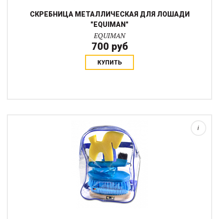
СКРЕБНИЦА МЕТАЛЛИЧЕСКАЯ ДЛЯ ЛОШАДИ
"EQUIMAN"
EQUIMAN
700 руб
КУПИТЬ
Набор для ухода за лошадьми для маленьких и больших
любителей лошадей. Размер щеток - мини.Состав набора:Щетка
для телаЩетка для гривы и хвостаГребень для гривы и для
плетенияКрючок для копыт с щеткой...
i