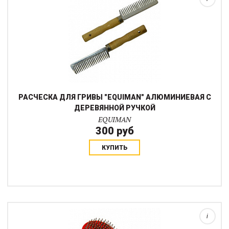
РАСЧЕСКА ДЛЯ ГРИВЫ "EQUIMAN" АЛЮМИНИЕВАЯ С
ДЕРЕВЯННОЙ РУЧКОЙ
EQUIMAN
300 руб
КУПИТЬ
Экстра-прочная круглая расческа с удобной прорезиненной
ручкой для гривы и хвоста поможет вам ухаживать за самой
непослушной гривой и хвостом. Защитные "шарики" на зубчиках
нужны, чтобы не царапать ко...
i