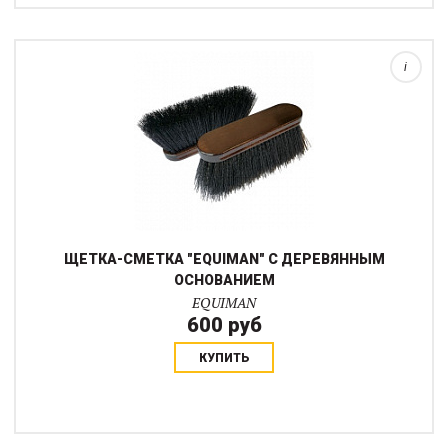
(опилки из денника, солома, сено и другие загрязнения).
Является первой по счету щёткой...
i
ЩЕТКА-СМЕТКА "EQUIMAN" С ДЕРЕВЯННЫМ
ОСНОВАНИЕМ
EQUIMAN
600 руб
КУПИТЬ
Двусторонняя массажная щётка для ухода за лошадью из
мягкой резины. Одевается на руку. С одной стороны щётки
небольшие конусовидные шипы из резины, с другой стороны -