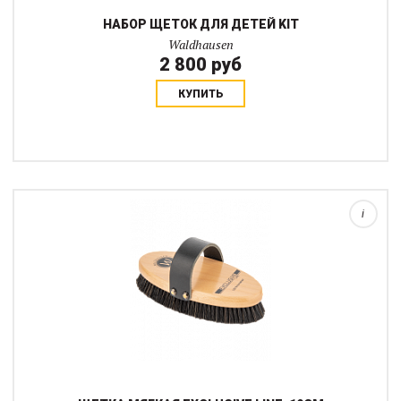
НАБОР ЩЕТОК ДЛЯ ДЕТЕЙ KIT
Waldhausen
2 800 руб
КУПИТЬ
Густая щетка из конского волоса очищает и полирует шерсть.
щетка подойдет для щекотливых лошадей благодаря
натуральным материалам. Использование натуральных
материалов также гарантирует увлажняющий э...
i