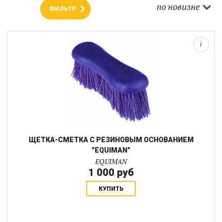
Щетка-сметка с длинной синтетической щетиной и
по новизне
ФИЛЬТР
прорезиненным основанием. Замечательно подходит для
удаления основной грязи и пыли (опилки из денника, солома,
сено и другие загрязнения). Является первы...
i
ЩЕТКА-СМЕТКА С РЕЗИНОВЫМ ОСНОВАНИЕМ
"EQUIMAN"
EQUIMAN
1 000 руб
КУПИТЬ
Щетка-сметка с длинной синтетической щетиной и деревянным
основанием подходит для удаления основной грязи и пыли