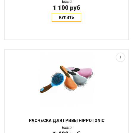
Ekkia
1 100 руб
КУПИТЬ
Созданная специально для лошадей "неубиваемая" расческа
для гривы и хвоста. Зубцы не выпадают, а расческа имеет
толстую ручку, которую удобно держать даже в зимних
перчатках....
i
РАСЧЕСКА ДЛЯ ГРИВЫ HIPPOTONIC
Ekkia