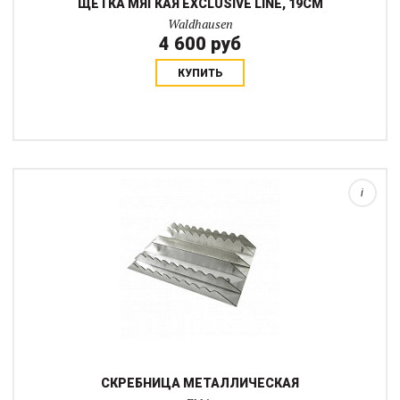
ЩЕТКА МЯГКАЯ EXCLUSIVE LINE, 19CM
Waldhausen
4 600 руб
КУПИТЬ
Алюминиевая скребница проста и долговечна. не ржавее и не
затупляется. Подходит длячистки щеток или с осторожностью
можно использовать на сильно обросших лошадях в зоне шеи,
плечей и крупа. В зоне но...
i
СКРЕБНИЦА МЕТАЛЛИЧЕСКАЯ