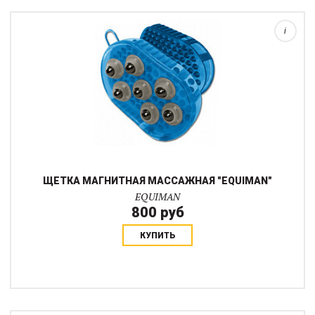
семь вращающихся магнитных ролико...
i
ЩЕТКА МАГНИТНАЯ МАССАЖНАЯ "EQUIMAN"
EQUIMAN
800 руб
КУПИТЬ
Яркая расческа с удобной прорезиненной ручкой для гривы и
хвоста, поможет вам ухаживать за вашей любимой лошадкой.
Защитные "шарики" на зубчиках нужны, чтобы не вырывать
волосы при расчесывании. Длина...