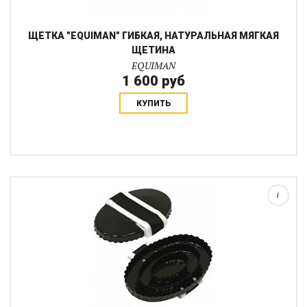
ЩЕТКА "EQUIMAN" ГИБКАЯ, НАТУРАЛЬНАЯ МЯГКАЯ
ЩЕТИНА
EQUIMAN
1 600 руб
КУПИТЬ
Скребница металлическая для очищения щеток от шерсти и
грязи с удобной ручкой-упором. При аккуратном обращении
можно использовать для чистки сильно загрязненной
лошади.Размер:Длина - 15,5 см, ширина -...
i