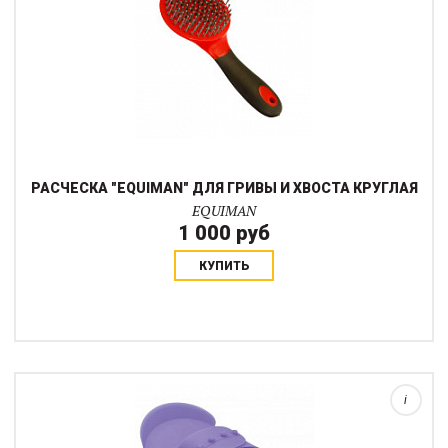
РАСЧЕСКА "EQUIMAN" ДЛЯ ГРИВЫ И ХВОСТА КРУГЛАЯ
EQUIMAN
1 000 руб
КУПИТЬ
Массажная щетка которая также поможет в чистке
длинношерстных лошадей зимой и в межсезонье. этой щеткой
хорошо снимать заклейки после работы и массировать зону под
седлом....
i