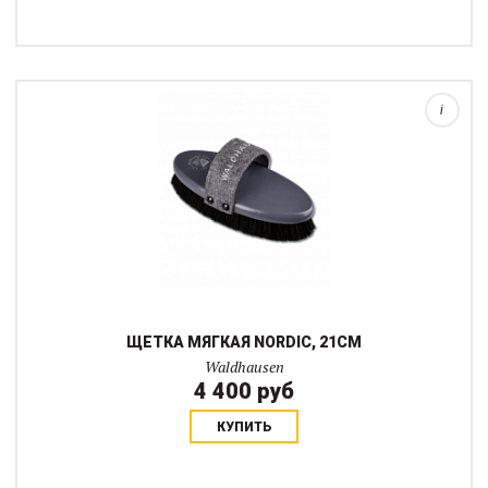
Большая щетка для лошадей с густой и твердой щетиной из
100% натурального кокоса. Идеально подходит для основного
этапа чистки от сильных загрязнений и заклеек. Серия щеток
NORDIC - это натуральные ма...
i
ЩЕТКА МЯГКАЯ NORDIC, 21СМ
Waldhausen
4 400 руб
КУПИТЬ