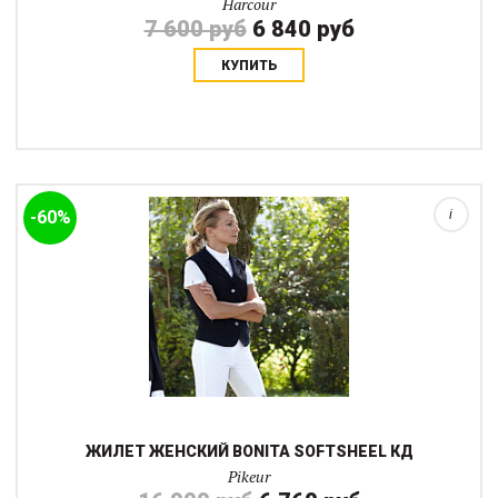
Harcour
7 600 руб
6 840 руб
КУПИТЬ
Скидка, указанная на сайте действует только при заказе и
оплате через интернет-магазин. Изящная укороченная тонкая
жилетка без утеплителя из плотного сотфшела станет стильным
аксессуаром в работе или ...
-60%
i
ЖИЛЕТ ЖЕНСКИЙ BONITA SOFTSHEEL КД
Pikeur