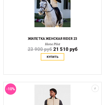
ЖИЛЕТКА ЖЕНСКАЯ RIDER 23
Horse Pilot
23 900 руб
21 510 руб
КУПИТЬ
Новая коллекция жилеток в свежих цветах. В 2023 году
компания поменяла стёжку в жилетках, материал и
переработала крой, сделав жилетку намного более удобной,
стильной и прочной. Вас удивят своей проду...
-10%
i