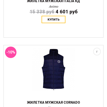
ЖИЛЕТКА МУЖСКАЯ ITALIA КД
Animo
15 338 руб
4 601 руб
КУПИТЬ
Платная стеганная жилетка с двойной молнией в цвет.
Карманы спереди на молнии. Воротник-стойка не мешает шлему
на активных тренировках....
-10%
i
ЖИЛЕТКА МУЖСКАЯ CORNADO