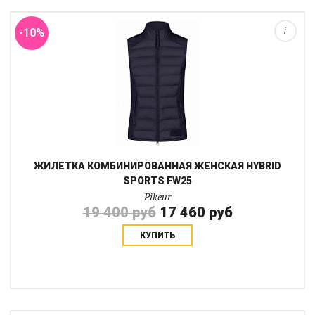
бархатистой, теплой внутр...
-10%
i
ЖИЛЕТКА КОМБИНИРОВАННАЯ ЖЕНСКАЯ HYBRID
SPORTS FW25
Pikeur
19 400 руб
17 460 руб
КУПИТЬ
Этот приталенный жилет для мужчин просто необходим зимой в
манеже. Он очень удобен во время верховой езды, не
продувается, легко стирается. Застежка - 2-сторонняя молния
помогающая регулировать длину ...