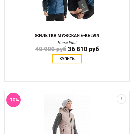
ЖИЛЕТКА МУЖСКАЯ E-KELVIN
Horse Pilot
40 900 руб
36 810 руб
КУПИТЬ
Зимняя жилетка Celsius была разработана, чтобы согреть там,
где всадник больше всего нуждается: утепленные зоны на
груди, плечах и спине. Смесь утеплителя из утиного пуха и
полиэстера обеспечивает хор...
-10%
i