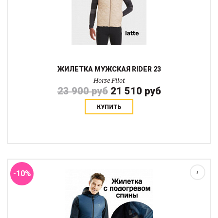
ЖИЛЕТКА МУЖСКАЯ RIDER 23
Horse Pilot
23 900 руб
21 510 руб
КУПИТЬ
E-KELVIN от Horse Pilot- это инновационная жилетка на молнии с
технологией нагрева I-Warm. Жилетка E-Kelvin с подогревом
обеспечивает интеллектуальную тепловую защиту от холода.
Технология I-Warm была...
-10%
i