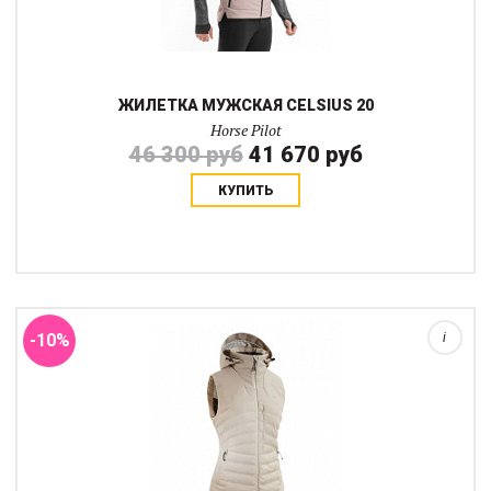
ЖИЛЕТКА МУЖСКАЯ CELSIUS 20
Horse Pilot
46 300 руб
41 670 руб
КУПИТЬ
Зимняя жилетка Celsius была разработана, чтобы согреть там,
где всадник больше всего нуждается: утепленные зоны на
груди, плечах и спине. Смесь утеплителя из утиного пуха и
полиэстера обеспечивает хор...
-10%
i