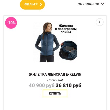
E-KELVIN от Horse Pilot- это инновационная жилетка на молнии с
по новизне
ФИЛЬТР
технологией нагрева I-Warm. Жилетка E-Kelvin с подогревом
обеспечивает интеллектуальную тепловую защиту от холода.
Технология I-Warm была...
-10%
i
ЖИЛЕТКА ЖЕНСКАЯ E-KELVIN
Horse Pilot
40 900 руб
36 810 руб
КУПИТЬ
Стеганый дутый жилет со съемным капюшоном выполнен из
биэластичной ткани с матовым эффектом.Прямой слегка