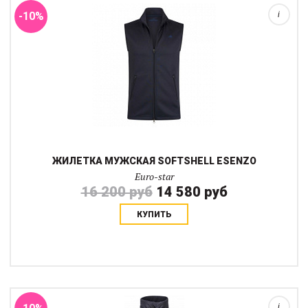
-10%
i
ЖИЛЕТКА МУЖСКАЯ SOFTSHELL ESENZO
Euro-star
16 200 руб
14 580 руб
КУПИТЬ
Гибридный жилет Euro-Star Cary — идеальная одежда для
межсезонья. Удобно носить как под куртку или ветровку для
утепления так и на водолазку для манежных тренировок. Грудь
жилета утеплена, а боковины ...
i