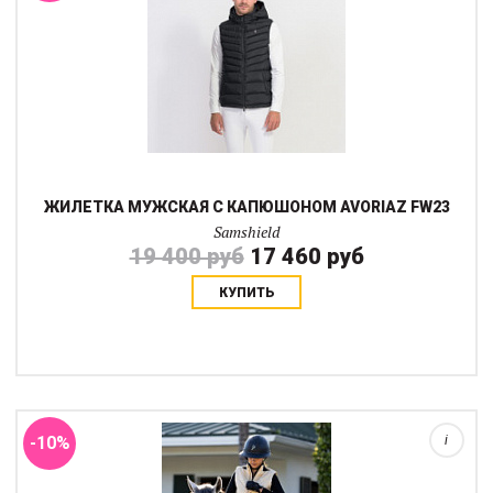
ЖИЛЕТКА МУЖСКАЯ С КАПЮШОНОМ AVORIAZ FW23
Samshield
19 400 руб
17 460 руб
КУПИТЬ
Новая коллекция жилеток в свежих цветах. В 2023 году
компания поменяла стёжку, материал и переработала крой,
сделав жилетку намного более удобной, стильной и прочной.
Вас удивят своей продуманностью м...
-10%
i