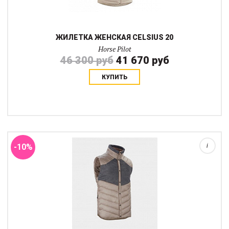
ЖИЛЕТКА ЖЕНСКАЯ CELSIUS 20
Horse Pilot
46 300 руб
41 670 руб
КУПИТЬ
Двухкомпонентная конструкция жилетки Rider Vest
обеспечивает целенаправленную подачу тепла и комфорт в
соответствии с потребностями тела всадника. Мягкие участки
расположены на плечах, нижней части те...
-10%
i