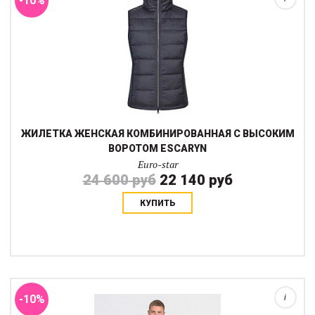
-10%
ЖИЛЕТКА ЖЕНСКАЯ КОМБИНИРОВАННАЯ С ВЫСОКИМ
ВОРОТОМ ESCARYN
Euro-star
24 600 руб
22 140 руб
КУПИТЬ
Мужской пуховый жилет Samshield Avoriaz — это уютный слой,
который можно использовать, когда вам нужно дополнительное
тепло под ветровку или просто поверх водолазки.
Разработанный для комфорта, защиты...
-10%
i