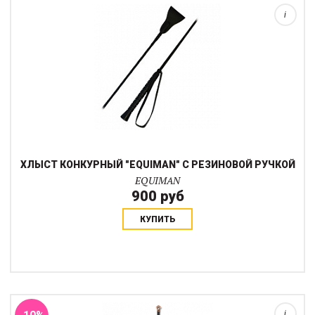
i
ХЛЫСТ КОНКУРНЫЙ "EQUIMAN" С РЕЗИНОВОЙ РУЧКОЙ
EQUIMAN
900 руб
КУПИТЬ
Прочный удобный хлыст с хлопушкой. Ручка под кожу. На выбор
бежевый, черный или черный с набалдашником цвета "розовое
золото"...
i