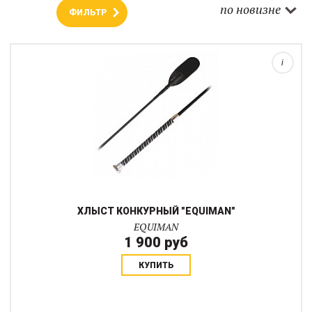
Конкурный хлыст с металлическим наконечником серебряного
по новизне
ФИЛЬТР
цвета. Хлопушка из искусственного материала. Прорезиненная
ручка украшена металлическими вставками и тесьмой из
искусственной кожи.Длина: 65 см...
i
ХЛЫСТ КОНКУРНЫЙ "EQUIMAN"
EQUIMAN
1 900 руб
КУПИТЬ
Дизайн: логотип Equithème в виде головы, нанесенный по всей
поверхности.Нескользящая и удобная рукоятка из