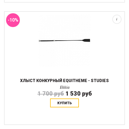
искусственной кожи с металлическим набалдашником для
равновесия....
-10%
i
ХЛЫСТ КОНКУРНЫЙ EQUITHEME - STUDIES
Ekkia
1 700 руб
1 530 руб
КУПИТЬ
Удобный конкурный хлыст с хлопушкой на конце, с
прорезиненной ручкой с металическим наконечником и петлей