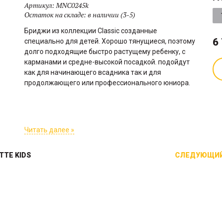
Артикул:
MNC0245k
Остаток на складе:
в наличии (3-5)
Бриджи из коллекции Classic созданные
6
специально для детей. Хорошо тянущиеся, поэтому
долго подходящие быстро растущему ребенку, с
карманами и средне-высокой посадкой. подойдут
как для начинающего всадника так и для
продолжающего или профессионального юниора.
Читать далее »
TTE KIDS
СЛЕДУЮЩИЙ
Познакомьтесь с идеальным
Вафельная попона отлично
аксессуаром для вашего
подходит для сушки лошади
маленького всадника -
после мойки в теплое время
вальтрапом от Manic.
года. Такая попона не греет но
изготовленным из прочной
быстро забирает влагу на себя
ткани Soft Shell с