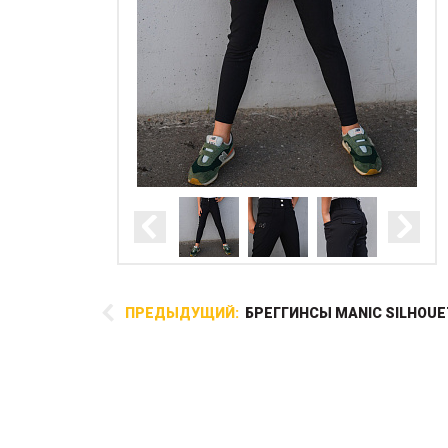
ПРЕДЫДУЩИЙ:
БРЕГГИНСЫ MANIC SILHOUE
Хлопковая тонкая денниковая
попона для отапливаемых
конюшен. Вытачки под плечи
позволяют лошади свободно
лежать и двигаться в деннике,