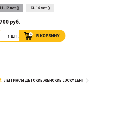
11-12 лет ()
13-14 лет ()
 700 руб.
В КОРЗИНУ
ШТ.
:
ЛЕГГИНСЫ ДЕТСКИЕ ЖЕНСКИЕ LUCKY LENI
Уникальная куртка для
девочки из современного
функционального материала
Softshell отлично подходит для
активных детей. Эта куртка