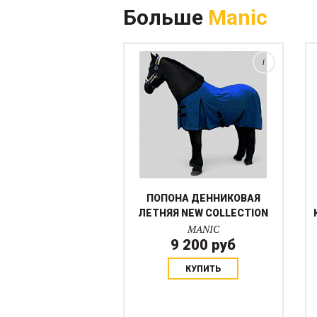
Больше
Manic
подбрюшные ремни удержат
попону на месте. Попона легко
стирается....
i
ПОПОНА ДЕННИКОВАЯ
ЛЕТНЯЯ NEW COLLECTION
MANIC
9 200 руб
КУПИТЬ