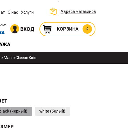
`
Адреса магазинов
рат
О нас
Услуги
ем:
ВХОД
КОРЗИНА
0
ДАЖА
 Manic Classic Kids
ВЕТ
black (черный)
white (белый)
АЗМЕР