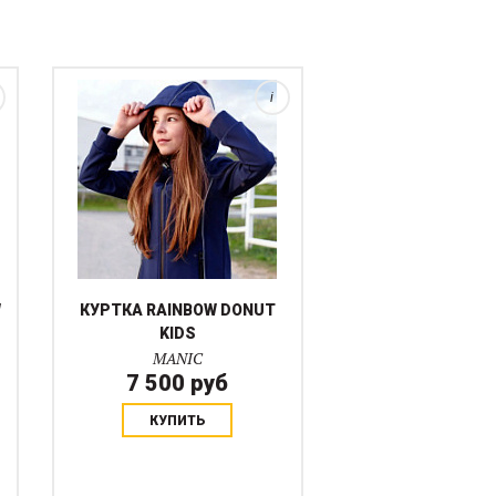
обладает уникальными
свойствами, такими как
ветрозащита и влагонепрон...
i
W
КУРТКА RAINBOW DONUT
KIDS
MANIC
7 500 руб
КУПИТЬ