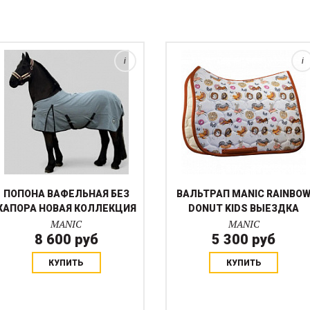
как полотенце. Подбрюшные
захватывающим принтом с
ремни позволяют оставлять
пони и пончиками. Яркая
попону на...
окантовка из So...
i
i
ПОПОНА ВАФЕЛЬНАЯ БЕЗ
ВАЛЬТРАП MANIC RAINBO
КАПОРА НОВАЯ КОЛЛЕКЦИЯ
DONUT KIDS ВЫЕЗДКА
MANIC
MANIC
8 600 руб
5 300 руб
КУПИТЬ
КУПИТЬ