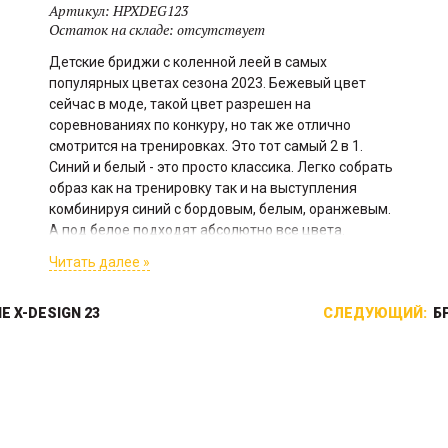
Артикул:
HPXDEG123
Остаток на складе:
отсутствует
Детские бриджи с коленной леей в самых
популярных цветах сезона 2023. Бежевый цвет
сейчас в моде, такой цвет разрешен на
соревнованиях по конкуру, но так же отлично
смотрится на тренировках. Это тот самый 2 в 1.
Синий и белый - это просто классика. Легко собрать
образ как на тренировку так и на выступления
комбинируя синий с бордовым, белым, оранжевым.
А под белое подходят абсолютно все цвета.
Читать далее »
 X-DESIGN 23
СЛЕДУЮЩИЙ:
Б
Ушки Horse Pilot выполнены в
Новая модель 2026,
тон вальтрапам и
сочетающая в себе все плюсы
предназначены для защиты
предыдущих моделей: плотная
лошадей от насекомых, и
нескользящая ткань, средняя
немного заглушая звуки, не
талия с эластичными
ограничивая при этом
вставками, карман для