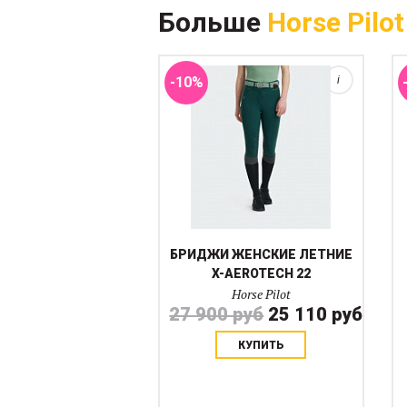
Больше
Horse Pilot
УФ, биэластичный,
устойчивый к истиранию и
сертифицирован Oe...
-10%
i
БРИДЖИ ЖЕНСКИЕ ЛЕТНИЕ
X-AEROTECH 22
Horse Pilot
27 900 руб
25 110 руб
КУПИТЬ