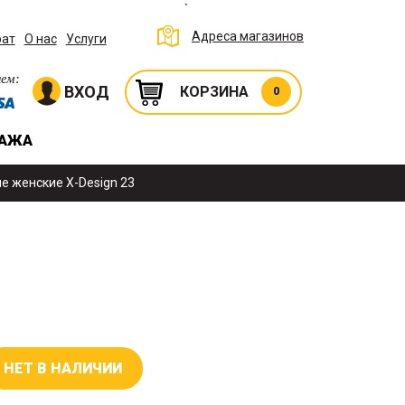
`
Адреса магазинов
рат
О нас
Услуги
ем:
ВХОД
КОРЗИНА
0
ДАЖА
е женские X-Design 23
НЕТ В НАЛИЧИИ