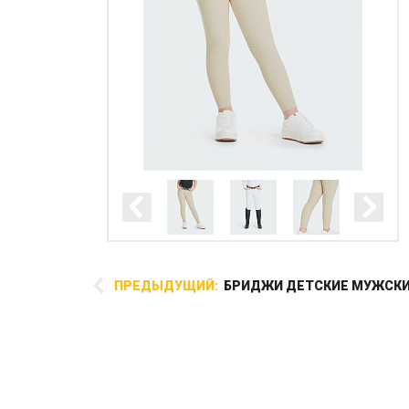
ПРЕДЫДУЩИЙ:
БРИДЖИ ДЕТСКИЕ МУЖСКИЕ
В этой модели бриджей
использован самый приятный
на ощупь материал
SensitiveFabrics®, то что нужно
летом! Материал
воздухопроницаемый, анти-