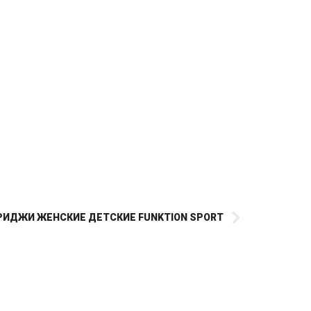
РИДЖИ ЖЕНСКИЕ ДЕТСКИЕ FUNKTION SPORT
Обновленная кофта 2020 года.
Теплая, легкая и дышащая
«все-в-одном», кофта модели
STORM! Можно носить
отдельно или под курткой или