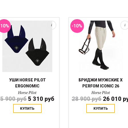
подвижность ушей. Съемная
телефона на ноге, коленная
подкладка внутри самих ушек
силиконовая лея и
сни...
эргономичн...
-10%
i
-10%
i
УШИ HORSE PILOT
БРИДЖИ МУЖСКИЕ X
ERGONOMIC
PERFOM ICONIC 26
Horse Pilot
Horse Pilot
5 900 руб
5 310 руб
28 900 руб
26 010 р
КУПИТЬ
КУПИТЬ