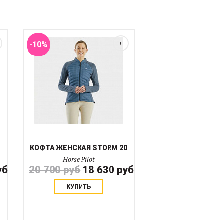
дождевиком. Внутренний слой
(смесь материалов из
полиэфирного волокна...
-10%
i
КОФТА ЖЕНСКАЯ STORM 20
Horse Pilot
уб
20 700 руб
18 630 руб
КУПИТЬ