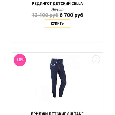
РЕДИНГОТ ДЕТСКИЙ CELLA
Harcour
13 400 руб
6 700 руб
КУПИТЬ
Отличные бриджи для начинающего. лея
текстильная помогает всаднику сидеть на балансе
не цепляясь коленями за седло. Традиционно в
Европе юные всадники начинают свою спортивную
карьеру именно с бридж...
-10%
i
БРИДЖИ ДЕТСКИЕ SULTANE