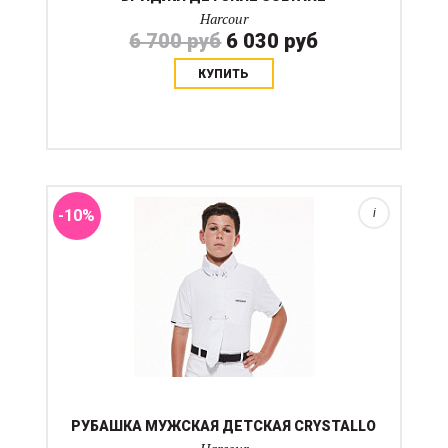
Harcour
6 700 руб
6 030 руб
КУПИТЬ
Спортивная рубашка для соревнований из тянущейся
быстросохнущей ткани. Имеет темные вставки-
полоски на рукавах. Отлично подойдет как под
редингот так и без него. Имеет крепление для
галстука....
-10%
i
РУБАШКА МУЖСКАЯ ДЕТСКАЯ CRYSTALLO