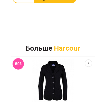
Хорошо тянущийся однотонный редингот с
украшенными блеском кантом лацканов. Цвет
Больше
Harcour
подходящий подо все. Фирменные пуговицы имеют
логотипы H Этот редингот станет первым и лучшим
рединготом для маленког...
-50%
i