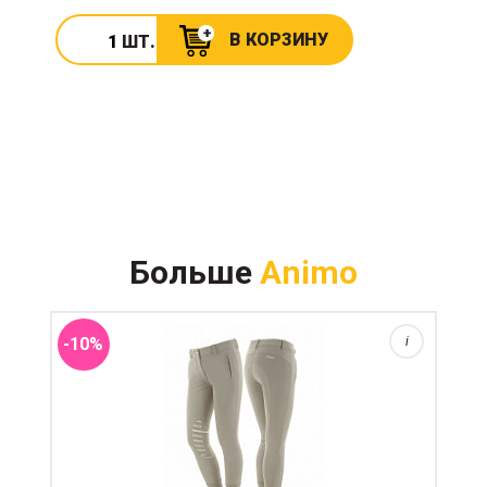
В КОРЗИНУ
ШТ.
Полностью однотонные бриджи садятся прекрасно
по любой фигуре. Все швы выполнены в
Больше
Animo
минималистичном стиле нитками в цвет ткани.
Посадка средняя на бедрах и чуть выше. Внутри
бриджей есть фирменная по...
-10%
i