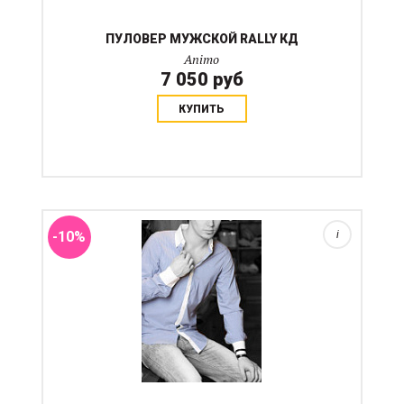
ПУЛОВЕР МУЖСКОЙ RALLY КД
Animo
7 050 руб
КУПИТЬ
Рубашка в полоску с составом 70% хлопок, 26%
полиамид, 4% эластан. Для размера 50 характерны:
ширина плечей 41 см. Полуобхват груди 53 см В
скобках указан российский размер...
-10%
i