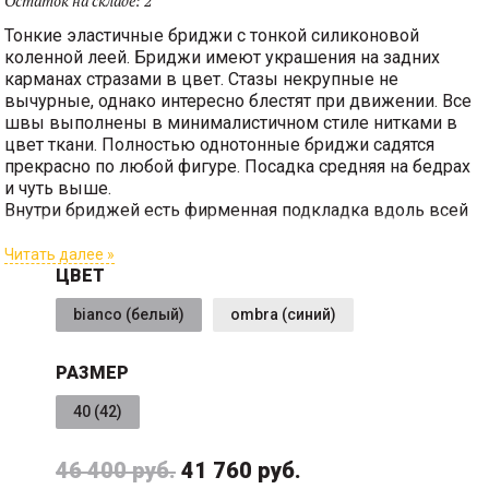
Остаток на складе:
2
Тонкие эластичные бриджи с тонкой силиконовой
коленной леей. Бриджи имеют украшения на задних
карманах стразами в цвет. Стазы некрупные не
вычурные, однако интересно блестят при движении. Все
швы выполнены в минималистичном стиле нитками в
цвет ткани. Полностью однотонные бриджи садятся
прекрасно по любой фигуре. Посадка средняя на бедрах
и чуть выше.
Внутри бриджей есть фирменная подкладка вдоль всей
внутренней поверхности ноги, которая предотвратит
натирание ткани о ногу, на которое жалуются некоторые
Читать далее »
опытные и начинающие всадники.
ЦВЕТ
Размер производителя Итальянский (перед скобками), в
bianco (белый)
ombra (синий)
скобках указан Российский размер.
РАЗМЕР
40 (42)
46 400 руб.
41 760 руб.