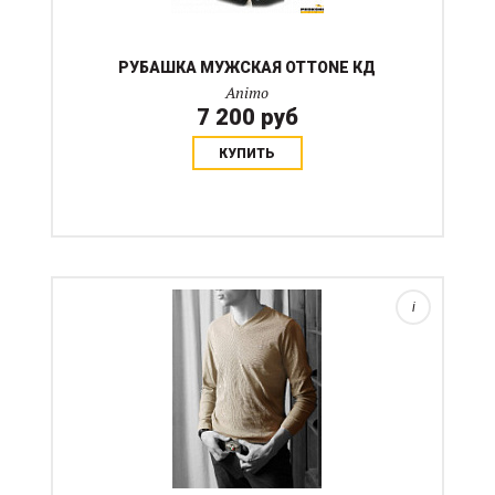
РУБАШКА МУЖСКАЯ OTTONE КД
Animo
7 200 руб
КУПИТЬ
Трикотажный тонкий пуловер, который может носится
с рубашкой или самостоятельно. Изысканная
классическая вещь с "конным" акцентом от бренда
Animo. Отличная вещь в межсезонье. Может
носиться как рабо...
i