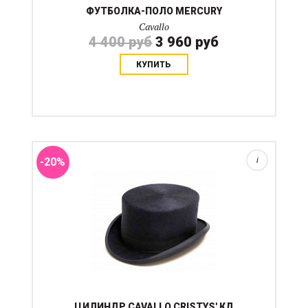
ФУТБОЛКА-ПОЛО MERCURY
Cavallo
4 400 руб
3 960 руб
КУПИТЬ
Между цилиндрами разница в цвете. Цена может
различаться в связи с разными поставками товара.
Цена сайта действительна....
-20%
i
ЦИЛИНДР СAVALLO CRISTYS' КД