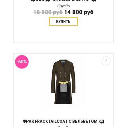
Cavallo
18 500 руб
14 800 руб
КУПИТЬ
Классический фрак от немецкого дома Cavallo. Ткань
и фасон в лучших традициях Германии. Садится как
строгий пиджак. Ткань не тянется....
-60%
i
ФРАК FRACKTAILCOAT С ВЕЛЬВЕТОМ КД