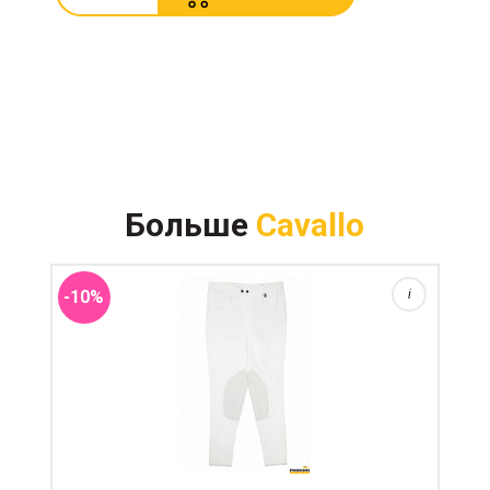
Больше
Cavallo
Плотные эластичные бриджи с коленной леей
выполнены на 94% из хлопка и 6% эластан.
-10%
i