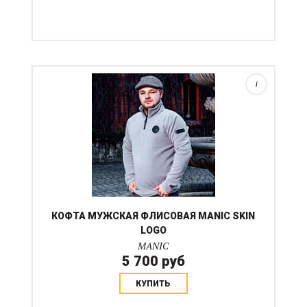
Уютная и стильная мужская кофта из флиса с
застежкой на молнии в горловине - это идеальный
выбор для создания модного образа в прохладную
погоду! Этот абсолютно универсальный компаньон
станет незам...
i
КОФТА МУЖСКАЯ ФЛИСОВАЯ MANIC SKIN
LOGO
MANIC
5 700 руб
КУПИТЬ
Хлопковая тонкая денниковая попона для