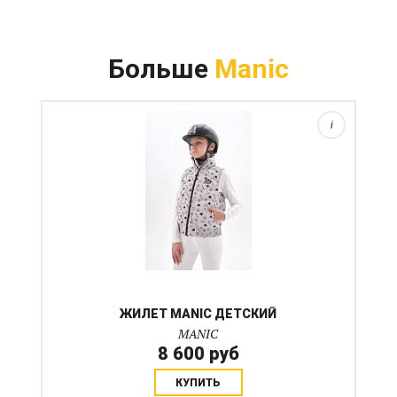
Детская жилетка «SILVER» - это трендовый и удобный
аксессуар для модников этого сезона!
Больше
Manic
Изготовленная из качественных материалов, она
обеспечивает тепло и комфорт в прохладную погоду
для маленьких ...
i
ЖИЛЕТ MANIC ДЕТСКИЙ
MANIC
8 600 руб
КУПИТЬ