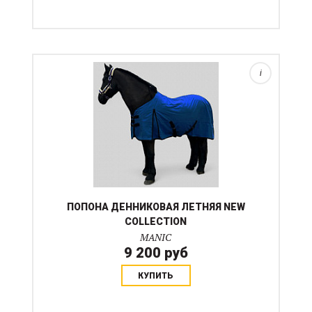
отапливаемых конюшен. Вытачки под плечи
позволяют лошади свободно лежать и двигаться в
деннике, подбрюшные ремни удержат попону на
месте. Попона легко стирается....
i
ПОПОНА ДЕННИКОВАЯ ЛЕТНЯЯ NEW
COLLECTION
MANIC
9 200 руб
КУПИТЬ