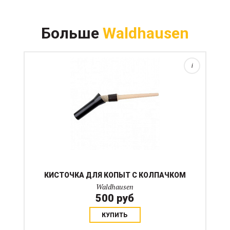
Кисточка для копыт предназначена для нанесения
Больше
Waldhausen
копытного масла, дегтя или лака на копыта лошади.
Колпачок предохранит щетку от налипания грязи и
защитит ваши вещи и сумки от масляных пятен...
i
КИСТОЧКА ДЛЯ КОПЫТ С КОЛПАЧКОМ
Waldhausen
500 руб
КУПИТЬ