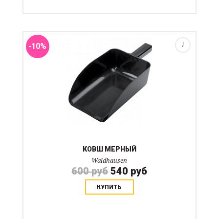
Удобный ковш с оптимальным объемм для разовой
порции.
-10%
i
КОВШ МЕРНЫЙ
Waldhausen
600 руб
540 руб
КУПИТЬ
Поролоновые тонкие вставки созданы для
корективроки седла Wintec, но могут быть