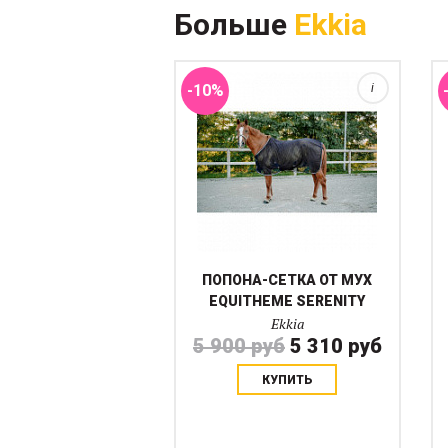
Больше
Ekkia
так и на выгул.. Надежная
фиксация благодаря
комбинированной системе...
-10%
i
ПОПОНА-СЕТКА ОТ МУХ
EQUITHEME SERENITY
Ekkia
5 900 руб
5 310 руб
КУПИТЬ