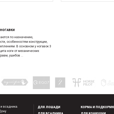
 НОГАВКИ
чаются по назначению,
сти, особенно­стям конструкции,
еплениям. В основном у ногавок 3
щита ноги от механических
равм, ушибов ...
 и всадника.
ДЛЯ ЛОШАДИ
КОРМА И ПОДКОРМ
-Дону
ДЛЯ ВСАДНИКА
ДЛЯ КОНЮШНИ