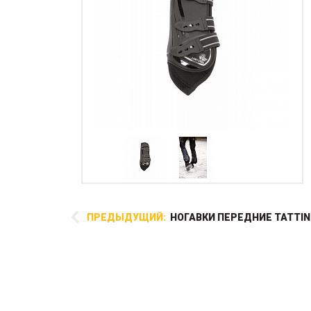
ПРЕДЫДУЩИЙ:
НОГАВКИ ПЕРЕДНИЕ TATTINI
Дышащая сетчатая ткань для
оптимальной циркуляции
воздух и мелкая ячейка
делает эту попону отличным
выбором на лето как в денник