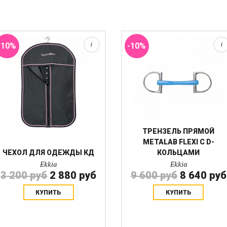
молнии. Размер чехла
менее жесткий и менее
82х48х15 см Цвет коричневый
холодный во рту лошади.
с голубым кантом.
Толщина 18 мм
-10%
i
-10%
i
ТРЕНЗЕЛЬ ПРЯМОЙ
METALAB FLEXI С D-
ЧЕХОЛ ДЛЯ ОДЕЖДЫ КД
КОЛЬЦАМИ
Ekkia
Ekkia
3 200 руб
2 880 руб
9 600 руб
8 640 руб
КУПИТЬ
КУПИТЬ