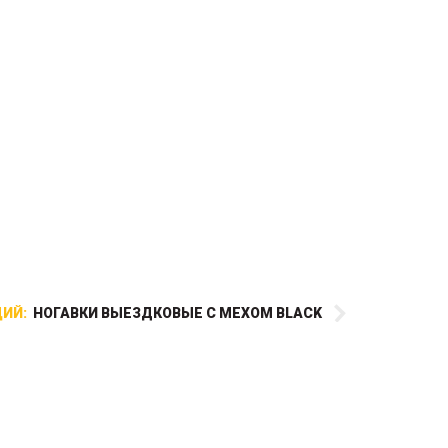
ИЙ:
НОГАВКИ ВЫЕЗДКОВЫЕ С МЕХОМ BLACK
Трензель с лопаткой
предназначен для отучения
лошади от перекидывания
языка. Цель подвеса лопатки –
прижать язык сверху внутри рта