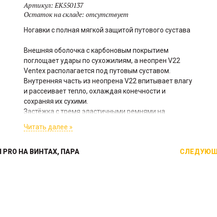
Артикул:
EK550137
Остаток на складе:
отсутствует
Ногавки с полная мягкой защитой путового сустава
Внешняя оболочка с карбоновым покрытием
поглощает удары по сухожилиям, а неопрен V22
Ventex располагается под путовым суставом.
Внутренняя часть из неопрена V22 впитывает влагу
и рассеивает тепло, охлаждая конечности и
сохраняя их сухими.
Застёжка с тремя эластичными ремнями на
кнопках, обеспечивающая 3 регулируемых
Читать далее »
положения.
 PRO НА ВИНТАХ, ПАРА
СЛЕДУЮЩ
Прямое грызло средней
Непромокаемый чехол на
гибкости. Гибкий трензель