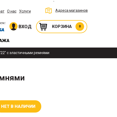
`
Адреса магазинов
рат
О нас
Услуги
ем:
ВХОД
КОРЗИНА
0
ДАЖА
V22" с эластичными ремнями
емнями
НЕТ В НАЛИЧИИ