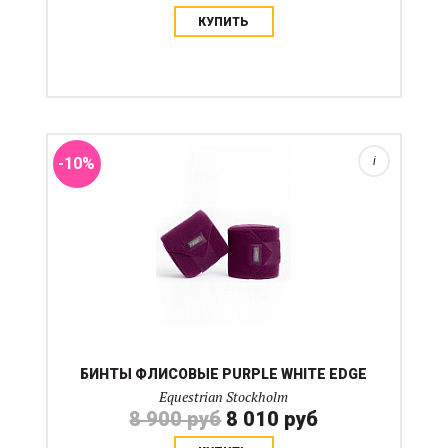
КУПИТЬ
Флисовые одноцветные бинты на взрослую лошадь с
металлическим логотипом Equestrian Stockholm
украшены атласной лентой. Длина бинтов 4 метра....
-10%
i
БИНТЫ ФЛИСОВЫЕ PURPLE WHITE EDGE
Equestrian Stockholm
8 900 руб
8 010 руб