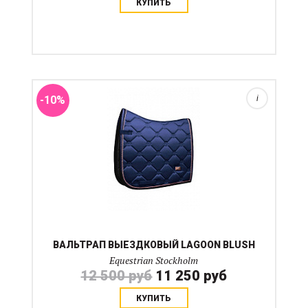
КУПИТЬ
Вальтрап выполнен из устойчивого к загрязнениям
атласного материала, простеганного с узором в виде
логотипа Equestrian Stockholm В уголке имеется
стильный металлический логотип. Вальтрап имеет
сетчат...
-10%
i
ВАЛЬТРАП ВЫЕЗДКОВЫЙ LAGOON BLUSH
Equestrian Stockholm
12 500 руб
11 250 руб
КУПИТЬ