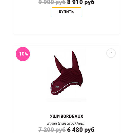
9 900 руб
8 910 руб
КУПИТЬ
Ушки с хлопковой основой и вставкой из атласного
материала в цвет вальтрапов Equestrian Stockholm. В
центре металлический логотип бренда. Стирка при 30
градусах в сетчатом мешке для деликатной стирк...
-10%
i
УШИ BORDEAUX
Equestrian Stockholm
7 200 руб
6 480 руб