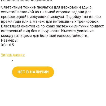
Элегантные тонкие перчатки для верховой езды с
сетчатой вставкой на тыльной стороне ладони для
превосходной циркуляции воздуха. Подойдут на теплое
время года или в манеж для интенсивных тренировок.
Блестящая окантовка по краю застежки-липучки придаст
интересный вид без вычурности. Имеется усиление
между пальцами для большей износостойкости.
Размеры:
XS - 6.5
S - 7
M - 8
Читать далее »
.
L - 9
Материал: 51 % полиамид, 49 % полиуретан, сетчатая
НЕТ В НАЛИЧИИ
вставка: 80 % полиэстер, 20 % эластан.