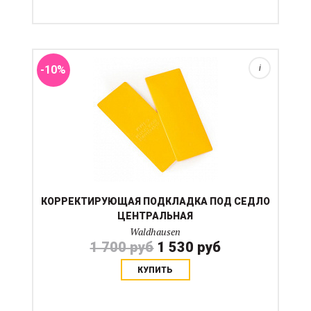
корективроки седла Wintec, но могут быть
использованы в любом амортизаторе, если это решит
проблему. Продаются парами. Размер указывает на
саксимальную высоту ...
-10%
i
КОРРЕКТИРУЮЩАЯ ПОДКЛАДКА ПОД СЕДЛО
ЦЕНТРАЛЬНАЯ
Waldhausen
1 700 руб
1 530 руб
КУПИТЬ
Номерок для уздечки лошади из мягкого пластика
без кромок для чувствительной головы лошади.