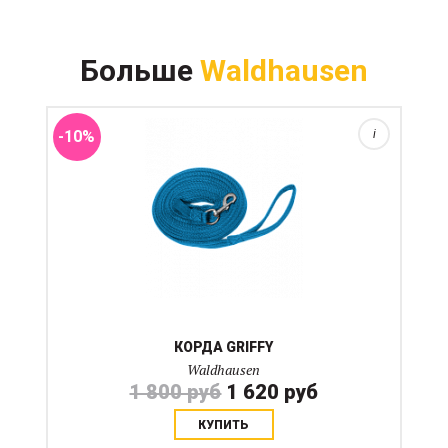
Прочная толстая нескользкая корда длиной 5 метров.
Имеет петлю на одном конце и карабин а другом.
Больше
Waldhausen
Используется для тренировок на кордовом кругу, так
же в качестве подстраховки новичков или для
пород...
-10%
i
КОРДА GRIFFY
Waldhausen
1 800 руб
1 620 руб
КУПИТЬ