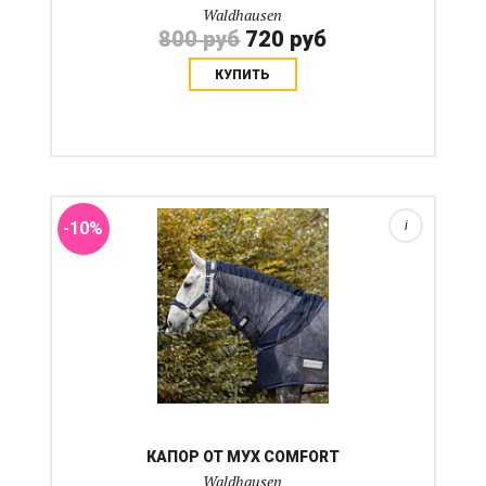
Waldhausen
800 руб
720 руб
КУПИТЬ
Капор-сетка от насекомых также защитит лошадь от
прямых солнечных лучей. 3 эластичные застежки-
липучки Легкое крепление к недоуздку с помощью
ремешков Подходит для антимоскитных попон серии
Comfor...
-10%
i
КАПОР ОТ МУХ COMFORT
Waldhausen