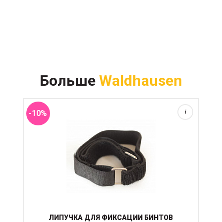
Липучка для фиксации бинтов используется для
дополнительного закрепления бинта на ноге, что
Больше
Waldhausen
актуально для троеборных лошадей, а так же поло и
других видов конной деятельности, где есть
активное движен...
-10%
i
ЛИПУЧКА ДЛЯ ФИКСАЦИИ БИНТОВ