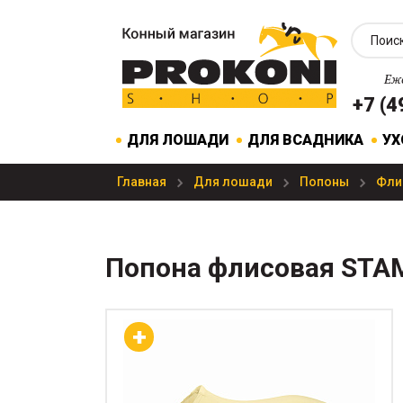
Еже
+7 (4
ДЛЯ ЛОШАДИ
ДЛЯ ВСАДНИКА
УХ
Главная
Для лошади
Попоны
Фли
Попона флисовая STAMP