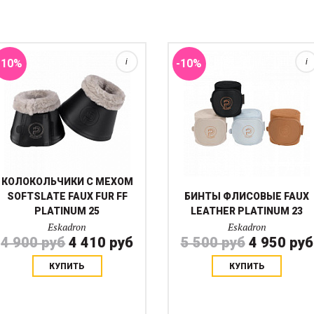
лошади от засечек и
липучке. Во время стирки
возможных травм. Мягкая
снимайте декор, чтобы
искусственная мех...
сохранить его целостность....
-10%
i
-10%
i
КОЛОКОЛЬЧИКИ С МЕХОМ
SOFTSLATE FAUX FUR FF
БИНТЫ ФЛИСОВЫЕ FAUX
PLATINUM 25
LEATHER PLATINUM 23
Eskadron
Eskadron
4 900 руб
4 410 руб
5 500 руб
4 950 руб
КУПИТЬ
КУПИТЬ