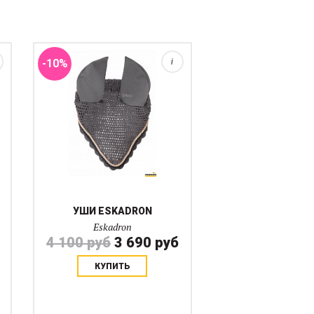
насекомых и от перегрева.
Возможно подобрать комплект
с вальтрапом....
-10%
i
УШИ ESKADRON
Eskadron
4 100 руб
3 690 руб
КУПИТЬ