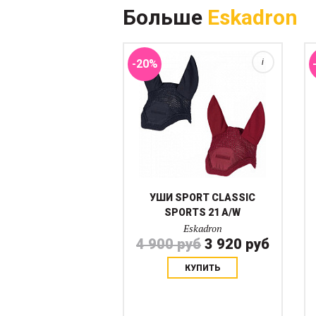
Больше
Eskadron
вальтрапов 21 A/W Окантовка
элегантным веревочным
жгутом....
-20%
i
УШИ SPORT CLASSIC
SPORTS 21 A/W
Eskadron
4 900 руб
3 920 руб
КУПИТЬ