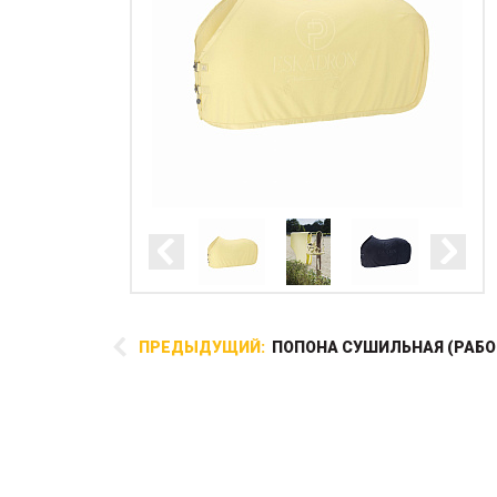
ПРЕДЫДУЩИЙ:
ПОПОНА СУШИЛЬНАЯ (РАБО
Хлопковые ушки в новом
спортивном крое Глянцевая
нашивка с эмблемой Eskadron
спереди. В цветах коллекции