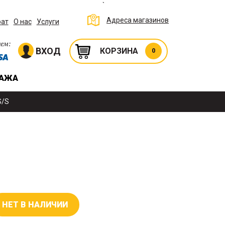
`
Адреса магазинов
рат
О нас
Услуги
ем:
ВХОД
КОРЗИНА
0
ДАЖА
S/S
НЕТ В НАЛИЧИИ