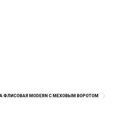
А ФЛИСОВАЯ MODERN С МЕХОВЫМ ВОРОТОМ
Материал: хлопок Однотонные
уши с крученым декоративным
жгутом по канту Защищают от