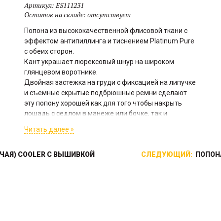
Артикул:
ES111231
Остаток на складе:
отсутствует
Попона из высококачественной флисовой ткани с
эффектом антипиллинга и тиснением Platinum Pure
с обеих сторон.
Кант украшает люрексовый шнур на широком
глянцевом воротнике.
Двойная застежка на груди с фиксацией на липучке
и съемные скрытые подбрюшные ремни сделают
эту попону хорошей как для того чтобы накрыть
лошадь с седлом в манеже или бочке, так и
оставить ее в попоне подсохнуть прямо в деннике.
Читать далее »
ЧАЯ) COOLER С ВЫШИВКОЙ
СЛЕДУЮЩИЙ:
ПОПОН
Прочный материал верхнего
слоя колокольчиков Eskadron
Softslate в сочетании с
Флисовые бинты продаются
внутренним
станом (4 шт). На каждом
амортизирующимнеопреном
бинте аппликация с
защищает копыта и венчик
искусственной кожей на