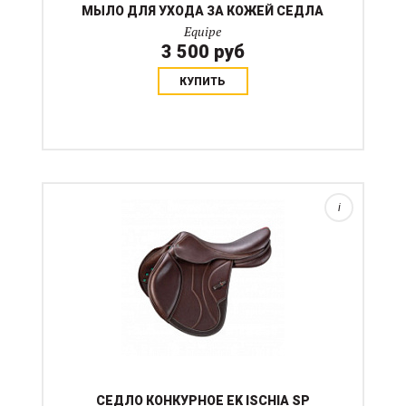
МЫЛО ДЛЯ УХОДА ЗА КОЖЕЙ СЕДЛА
Equipe
3 500 руб
КУПИТЬ
Конкурное седло модели EK ISCHIA с карбоновым
ленчиком и полуглубоким сиденьем. EK Ischia —
конкурное седло, характеризующееся более узкой
передней частью. Оно достаточно универсально, а
благодаря ...
i
СЕДЛО КОНКУРНОЕ EK ISCHIA SP