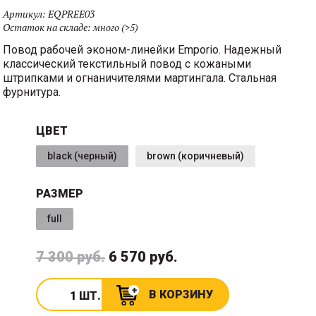
Артикул:
EQPREE03
Остаток на складе:
много (>5)
Повод рабочей эконом-линейки Emporio. Надежный
классический текстильный повод с кожаными
штрипками и огнаничителями мартингала. Стальная
фурнитура.
ЦВЕТ
black (черный)
brown (коричневый)
РАЗМЕР
full
7 300 руб.
6 570 руб.
В КОРЗИНУ
ШТ.