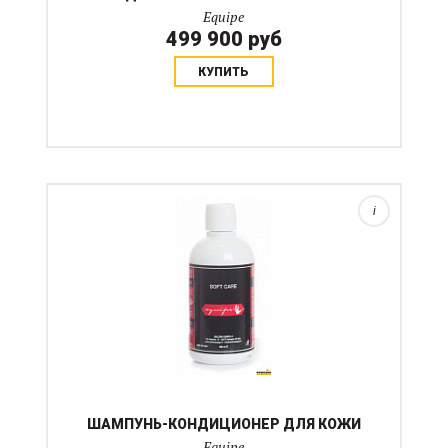
Equipe
499 900 руб
КУПИТЬ
Спрей используется для обработки седла для
увлажнения и чистки кожи. Наносится на сухую кожу
в малом количестве и втирается в кожу без
давления до полного впитывния. Сначала амуниция
будет блестящей -...
i
ШАМПУНЬ-КОНДИЦИОНЕР ДЛЯ КОЖИ
Equipe