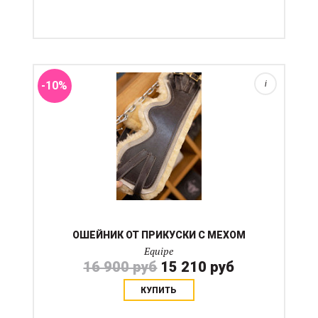
Ошейник выполнен из полностью натуральных
материалов. Густой мех предотвратит натирание и
запотевание в зонах прилегания при этом кожа и мех
примут форму шеи лошади достаточно быстро
благодаря гибкост...
-10%
i
ОШЕЙНИК ОТ ПРИКУСКИ С МЕХОМ
Equipe
16 900 руб
15 210 руб
КУПИТЬ