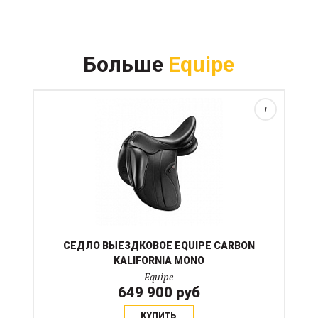
Новинка Equipe KALIFORNIA с монокрылом. Мягкое
легкое седло из матовой тонкой телячьей кожи,
Больше
Equipe
достаточно глубокое, с укороченными коленными
упорами и изящной отстрочкой. Седло подойдет на
среднюю и...
i
СЕДЛО ВЫЕЗДКОВОЕ EQUIPE CARBON
KALIFORNIA MONO
Equipe
649 900 руб
КУПИТЬ