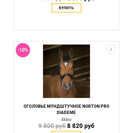
КУПИТЬ
Оголовье Norton Pro Tiara Bridle отличается красивым
капсюлем , украшенным блестящей каймой, и
налобным ремнем, украшенным стразами и
окаймленной двумя тонкими синими линиями.
Оголовье изготовлено ...
-10%
i
ОГОЛОВЬЕ МУНДШТУЧНОЕ NORTON PRO
DIADEME
Ekkia
9 800 руб
8 820 руб