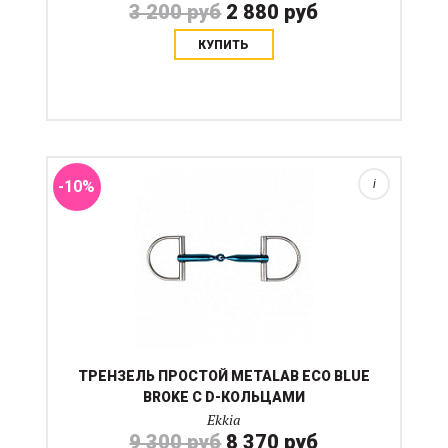
3 200 руб
2 880 руб
КУПИТЬ
Изготовлено из нержавеющей стали с PVD-
покрытием, которое способствует слюноотделению и
отжевыванию, одинарное сочленение. Толщина
грызла 14 мм Такое железо нужно протирать насухо
после кажой трен...
-10%
i
ТРЕНЗЕЛЬ ПРОСТОЙ METALAB ECO BLUE
BROKE С D-КОЛЬЦАМИ
Ekkia
9 300 руб
8 370 руб