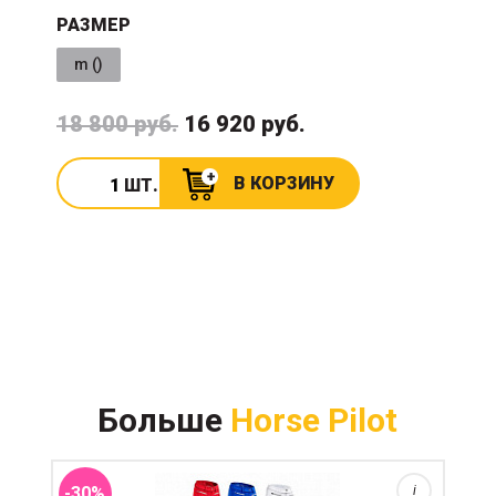
РАЗМЕР
m ()
18 800 руб.
16 920 руб.
В КОРЗИНУ
ШТ.
Коллекция 2019 которая имела успех и продолжает
выпускаться в 2022 с добавлением новых цветов.
Больше
Horse Pilot
Хорошо тянущиеся бриджи без леи (!) из плотного
полиэстера Sensitive Fit® с большим процентом
лайкры. ...
-30%
i