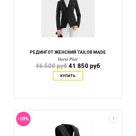
РЕДИНГОТ ЖЕНСКИЙ TAILOR MADE
Horse Pilot
46 500 руб
41 850 руб
КУПИТЬ
Конный спорт - это страстный вид спорта и достаочно
опасный как в большом спорте так и среди
любителей. Жилет Airbag - это инновация, которая
защищает жизненно важные участки тела всадника.
Horse Pil...
-10%
i