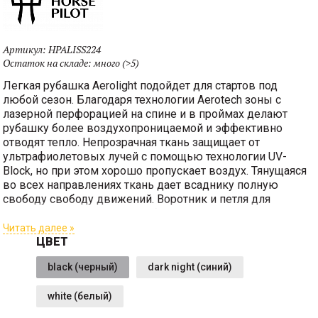
Артикул:
HPALISS224
Остаток на складе:
много (>5)
Легкая рубашка Aerolight подойдет для стартов под
любой сезон. Благодаря технологии Aerotech зоны с
лазерной перфорацией на спине и в проймах делают
рубашку более воздухопроницаемой и эффективно
отводят тепло. Непрозрачная ткань защищает от
ультрафиолетовых лучей с помощью технологии UV-
Block, но при этом хорошо пропускает воздух. Тянущаяся
во всех направлениях ткань дает всаднику полную
свободу свободу движений. Воротник и петля для
галстука соответствуют требованиям соревнований.
Читать далее »
Ткань сертифицирована по стандарту OEKO-TEX® Standard
ЦВЕТ
100.
black (черный)
dark night (синий)
white (белый)