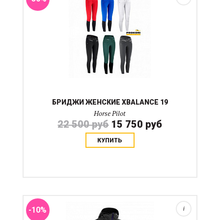
БРИДЖИ ЖЕНСКИЕ XBALANCE 19
Horse Pilot
22 500 руб
15 750 руб
КУПИТЬ
Спортивная флисовая кофта с капюшоном. Капюшон
имеет тонкие зоны для повышенной эластичности и
для хорошей слышимости всадником команд.
Удлиненные рукава позволяют свободно работать
рукой не выпуска...
-10%
i