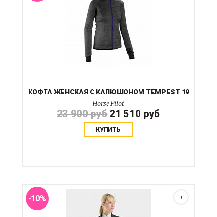
КОФТА ЖЕНСКАЯ С КАПЮШОНОМ TEMPEST 19
Horse Pilot
23 900 руб
21 510 руб
КУПИТЬ
Новая модель с лета 2019. Тонкий редингот из
эластичной ткани, посадка как у прежних моделей,
но более строгий дизайн. Рукав анатомически
скроен,черные однотонные матовые пуговицы,
воротник стойка, ...
-10%
i