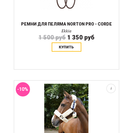
РЕМНИ ДЛЯ ПЕЛЯМА NORTON PRO - CORDE
Ekkia
1 500 руб
1 350 руб
КУПИТЬ
Недоуздок из полиэстера, полностью покрытый
синтетической овчиной. Легко моемся, стирается в
машинке, быстро сохнет. Пряжки из цинкового
сплава....
-10%
i