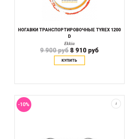
НОГАВКИ ТРАНСПОРТИРОВОЧНЫЕ TYREX 1200
D
Ekkia
9 900 руб
8 910 руб
КУПИТЬ
Диаметр колец 10 см Большие кольца при
воздействии одним поводом давят на нервные
окончания и беззубый край рта, вместе с тем такое
кольцо по принципу усов сложнее затянуть в рот
лошади. Традицион...
-10%
i