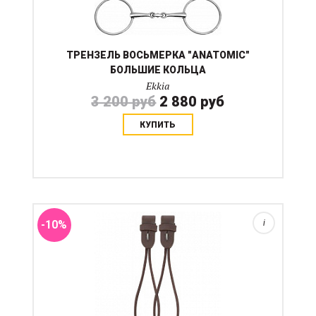
ТРЕНЗЕЛЬ ВОСЬМЕРКА "ANATOMIC"
БОЛЬШИЕ КОЛЬЦА
Ekkia
3 200 руб
2 880 руб
КУПИТЬ
Изготовлено из веревки и буйволиной кожи и
используется на пелямах и олимпийских трензелях
чтобы смягчить рычажное воздействие. Застежка на
крючок из нержавеющей стали....
-10%
i