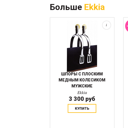
Больше
Ekkia
скольжение по шерсти и
предостеригает бок от
повреждений, при этом сам...
i
ШПОРЫ С ПЛОСКИМ
МЕДНЫМ КОЛЕСИКОМ
МУЖСКИЕ
Ekkia
3 300 руб
КУПИТЬ