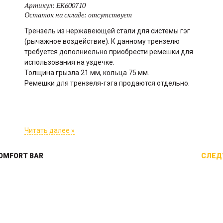
Артикул:
EK600710
Остаток на складе:
отсутствует
Трензель из нержавеющей стали для системы гэг
(рычажное воздействие). К данному трензелю
требуется дополниельно приобрести ремешки для
использования на уздечке.
Толщина грызла 21 мм, кольца 75 мм.
Ремешки для трензеля-гэга продаются отдельно.
Читать далее »
OMFORT BAR
СЛЕД
Задние ногавки-капли
Непромокаемый чехол на