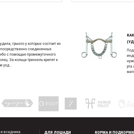
КАК
(УД
 удила, грызло у которых состоит из
непосредственно соединенных
Под
ибо с помощью промежуточного
инд
олец. За кольца трензель крепят к
нуж
 узд...
рта
мате
 и всадника.
ДЛЯ ЛОШАДИ
КОРМА И ПОДКОРМ