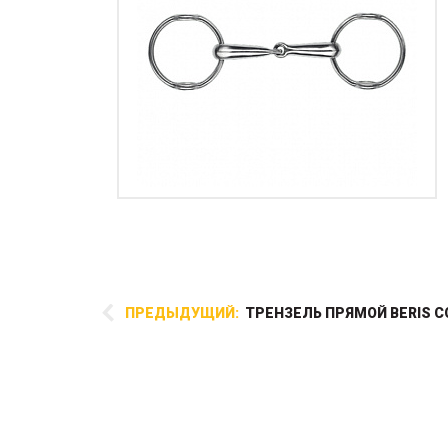
ПРЕДЫДУЩИЙ:
ТРЕНЗЕЛЬ ПРЯМОЙ BERIS C
Шпоры с плоским колесиком
обеспечивают более сильный
посыл лошади нежели шпоры-
капля. Прокручивающееся
колесико дает шпоре лучшее