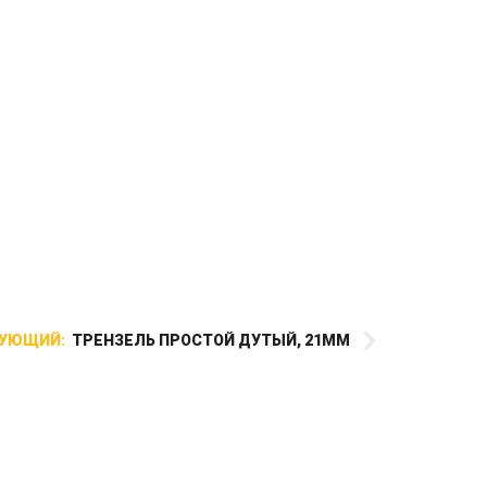
УЮЩИЙ:
ТРЕНЗЕЛЬ ПРОСТОЙ ДУТЫЙ, 21ММ
Подперсье из буйволиной
кожи с подложками из
коровьей кожи, в комплекте с
мартингалом на карабинах.
Черная строчка для черной