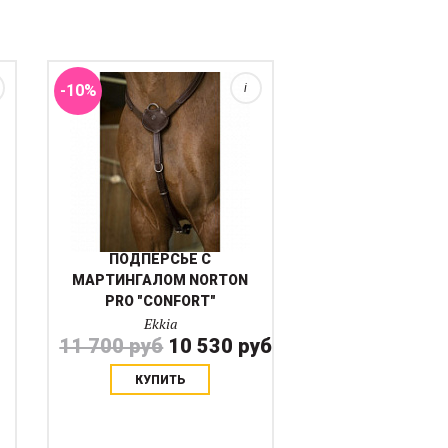
кожи и кремовая строчка для
коичневой кожи (гавана).
Пряжки из нержавеющей...
-10%
i
ПОДПЕРСЬЕ С
МАРТИНГАЛОМ NORTON
PRO "CONFORT"
Ekkia
11 700 руб
10 530 руб
КУПИТЬ