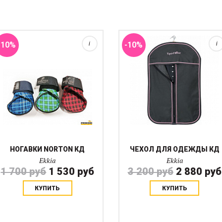
предотвращают травмы
молнии. Размер чехла
суставов при задевании ногой
82х48х15 см Цвет коричневый
об ногу. Продаются парами.
с голубым кантом.
-10%
i
-10%
i
НОГАВКИ NORTON КД
ЧЕХОЛ ДЛЯ ОДЕЖДЫ КД
Ekkia
Ekkia
1 700 руб
1 530 руб
3 200 руб
2 880 руб
КУПИТЬ
КУПИТЬ