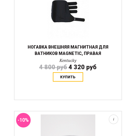
НОГАВКА ВНЕШНЯЯ МАГНИТНАЯ ДЛЯ
ВАТНИКОВ MAGNETIC, ПРАВАЯ
Kentucky
4 800 руб
4 320 руб
КУПИТЬ
Бестселлер амуниции для собак от KENTUCKY.
Ошейник из искусственной кожи (такую используют в
"кожаных" ногавках и недоуздках) с веревочным
декоративным плетением. Фурнитура золотистая....
-10%
i