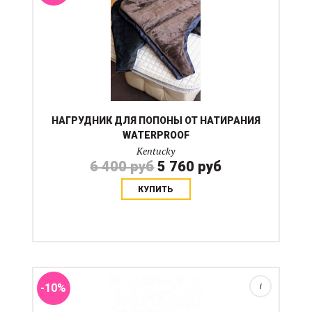
НАГРУДНИК ДЛЯ ПОПОНЫ ОТ НАТИРАНИЯ
WATERPROOF
Kentucky
6 400 руб
5 760 руб
КУПИТЬ
Ногавки продается отдельно, ватник в комплекте не
идет. Ногавки специаально стали продавать
отдельно на случай, если ваша лошадь повредила
ногавку, но ватник остался цел....
-10%
i