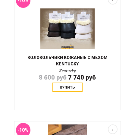
-10%
КОЛОКОЛЬЧИКИ КОЖАНЫЕ С МЕХОМ
KENTUCKY
Kentucky
8 600 руб
7 740 руб
КУПИТЬ
Это версия для прогулочных попон. Нагрудник для
попоны крайне полезная вещь для чувствительных
или бритых лошадей. Нагрудник состоит из двойной
толстой подкладки соединенной наверху в районе
шеи. Одну...
-10%
i