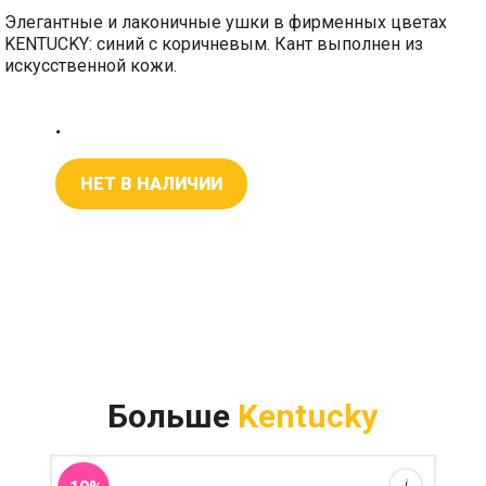
Элегантные и лаконичные ушки в фирменных цветах
KENTUCKY: синий с коричневым. Кант выполнен из
искусственной кожи.
.
НЕТ В НАЛИЧИИ
Колокольчики продаются парами. Колокольчики из
искусственной кожи и искусственным мехом,
Больше
Kentucky
практически неотличимы от натуральных в
классическом стиле, с надежной липучкой.
Колокольчики легко моются и ...
i