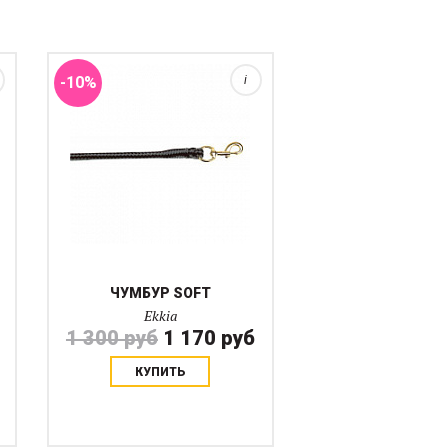
Мягкий плетеный двухцветный
чумбур с латунным карабином.
-10%
i
ЧУМБУР SOFT
Ekkia
1 300 руб
1 170 руб
КУПИТЬ