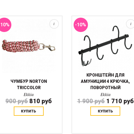
предыдущий чумбур пришел в
в ПВХ-оболочке
негодность. Широкая линейка
предотвращаяющей
цветов позволит восполнить ...
ржавение.....
-10%
i
-10%
i
КРОНШТЕЙН ДЛЯ
ЧУМБУР NORTON
АМУНИЦИИ 4 КРЮЧКА,
TRICCOLOR
ПОВОРОТНЫЙ
Ekkia
Ekkia
900 руб
810 руб
1 900 руб
1 710 руб
КУПИТЬ
КУПИТЬ