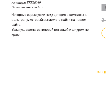
Артикул:
EK320019
Остаток на складе:
1
Изящные серые ушки подходящие в комплект к
3
вальтрапу, который вы можете найти на нашем
сайте.
Ушки украшены сатиновой вставкой и шнуром по
краю.
СЛЕ
Трехцветный чумбур с
Складной
классическим карабином от
мультифункциональный
Norton. Теперь вы можете
кронштейн. Его легко брать с
подобрать чумбур в цвет
собой благодаря поворотным
вашего недоуздка если
крючкам. Изготовлен из стали