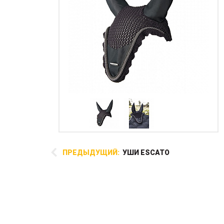
ПРЕДЫДУЩИЙ:
УШИ ESCATO
Стальные шпоры с крупным
металлическим вращающимся
шариком, который
прокручивается при
соприкосновении с боком
лошади. Его действие более