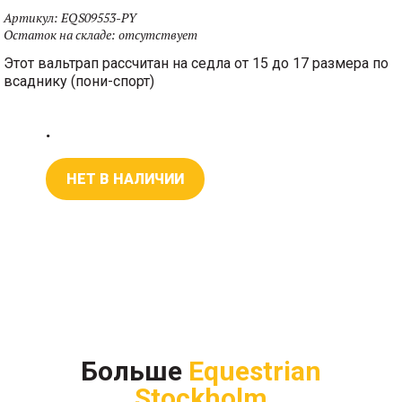
Артикул:
EQS09553-PY
Остаток на складе:
отсутствует
Этот вальтрап рассчитан на седла от 15 до 17 размера по
всаднику (пони-спорт)
.
НЕТ В НАЛИЧИИ
Флисовые одноцветные бинты на взрослую лошадь с
Больше
Equestrian
металлическим логотипом Equestrian Stockholm
Stockholm
украшены атласной лентой в цвет вальтрапа. Длина