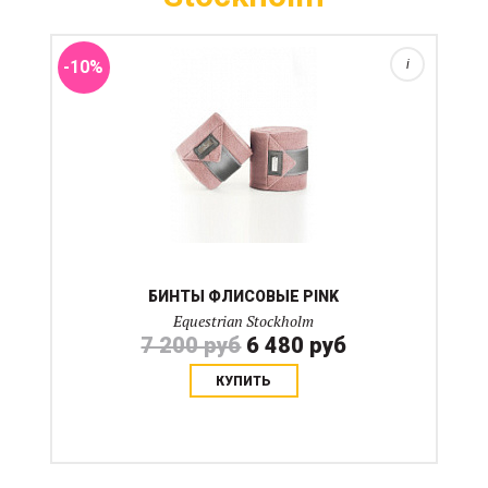
бинтов 4 метра Все бинты Equestrian Stockholm
продаются ...
-10%
i
БИНТЫ ФЛИСОВЫЕ PINK
Equestrian Stockholm
7 200 руб
6 480 руб
КУПИТЬ
Колокольчики продаются парами. Колокольчики
выполнены в цветах коллекции Осень 2019. Снаружи
искусственная прочная кожа, внутри неопрен. По
верхнему краю искусственный мех. Прекрасно