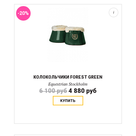
моются в конной м...
-20%
i
КОЛОКОЛЬЧИКИ FOREST GREEN
Equestrian Stockholm
6 100 руб
4 880 руб
КУПИТЬ
Ушки с хлопковой основой и вставкой из атласного
материала в цвет вальтрапов Equestrian Stockholm. В
центре металлический логотип бренда. Стирка при 30
градусах в сетчатом мешке для деликатной стирки...