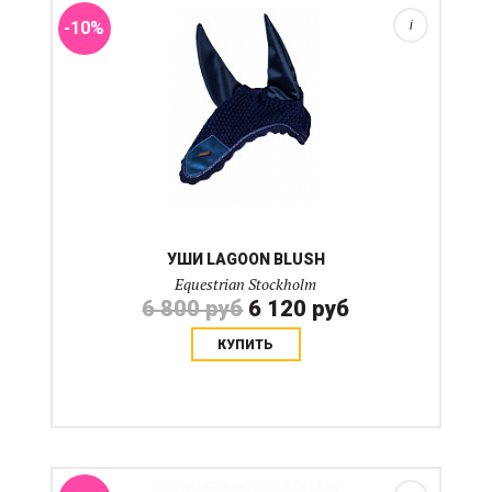
-10%
i
УШИ LAGOON BLUSH
Equestrian Stockholm
6 800 руб
6 120 руб
КУПИТЬ
Черные рабочие выездковые ногавки на подкладке-
сетке с застежками- липучках с резинкой. Подойдут
для выездковой работы без прыжков и украсят
любую фотосессию. Ногавки не делятся на передние
и задние...