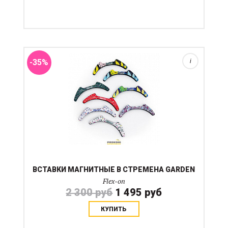
Всадники, ценящие индивидуальность и стиль в
каждой детали полюбят стремена Flex-on за
возможность мгновенной персонализации стремян
декоративными магнитными вставками в верхнюю
часть. Вставки выполне...
-35%
i
ВСТАВКИ МАГНИТНЫЕ В СТРЕМЕНА GARDEN
Flex-on
2 300 руб
1 495 руб
КУПИТЬ