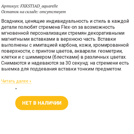
Артикул:
FXKSTIAD_aquarelle
Остаток на складе:
отсутствует
Всадники, ценящие индивидуальность и стиль в каждой
детали полюбят стремена Flex-on за возможность
мгновенной персонализации стремян декоративными
магнитными вставками в верхнюю часть. Вставки
выполнены с имитацией карбона, кожи, хромированной
поверхности, с принтом цветов, акварели. геометрии,
клетки и с шиммером (блестками) в различных цветах.
Снимаются и надеваются за 30 секунд: на стремени есть
выемка для поддевания вставки тонким предметом.
Подойдет шпилька, карандаш, пилочка и даже сережка.
Вставка не выпадает, вы ее аккуратно отделяете от
Читать далее »
.
стремени и вставляете на ее место новую. Магниты
очень сильные, размещенная на стремени вставка не
выступает гранями, риск зацепить вставку и потерять
НЕТ В НАЛИЧИИ
очень мал. Наши консультанты с удовольствием
продемонстриуют вам процесс.
В нашем магазине можно заказать вставки любого цвета
из каталога Flex-on