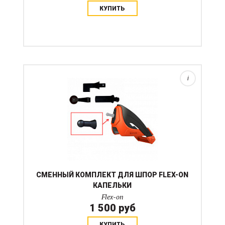
КУПИТЬ
Сменный комплект шенкелей для новинки от
французских Flex-on! Сама основа продается
отдельно (!) Шпоры Eper-on от Flex-on без тренчика.
Крепятся цепляясь за каблук с упором в пятку. Шпора
состои...
i
СМЕННЫЙ КОМПЛЕКТ ДЛЯ ШПОР FLEX-ON
КАПЕЛЬКИ
Flex-on
1 500 руб
КУПИТЬ