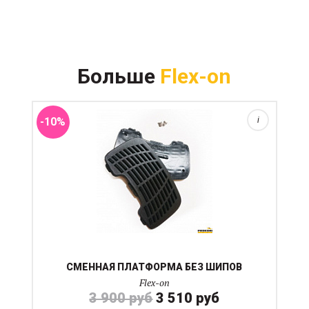
Для начинающего уровня всадника и тем более
ребенка мы настоятельно рекомендуем
Больше
Flex-on
использовать платформу без шипов для стремян Flex-
on. Платформа меняется очень просто с помощью
шестигранника. Также пла...
-10%
i
СМЕННАЯ ПЛАТФОРМА БЕЗ ШИПОВ
Flex-on
3 900 руб
3 510 руб