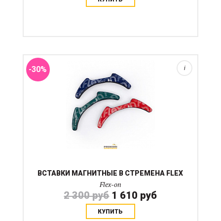
Всадники, ценящие индивидуальность и стиль в
каждой детали полюбят стремена Flex-on за
возможность мгновенной персонализации стремян
декоративными магнитными вставками в верхнюю
часть. Вставки выполне...
-30%
i
ВСТАВКИ МАГНИТНЫЕ В СТРЕМЕНА FLEX
Flex-on
2 300 руб
1 610 руб
КУПИТЬ