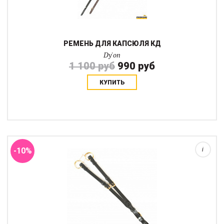
РЕМЕНЬ ДЛЯ КАПСЮЛЯ КД
Dy'on
1 100 руб
990 руб
КУПИТЬ
Усы для мартингала на стандарном креплении-замке. Имеют
регулировку по-отдельности. Фурнитура латунная (золотистая)...
-10%
i