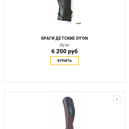
КРАГИ ДЕТСКИЕ DY'ON
Dy'on
6 200 руб
КУПИТЬ
Фактурные краги из одинарной толстой, но мягкой кожей с
двойной резинкой в икре хорошо сядут на ботинки как с
молнией так и без, на любой подъем. Кожа достаточно мягкая,
но мягче, чем в модели Polish....
i