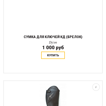
СУМКА ДЛЯ КЛЮЧЕЙ КД (БРЕЛОК)
Dy'on
1 000 руб
КУПИТЬ
Гладкие (но не глянцевые!) кожаные краги с двойной резинкой
в икре хорошо сядут на ботинки как с молнией так и без, на
любой подъем. Кожа достаточно мягкая, но плотнее, чем в
модели Original. Краги ск...
i