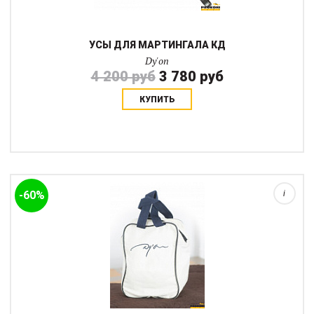
УСЫ ДЛЯ МАРТИНГАЛА КД
Dy'on
4 200 руб
3 780 руб
КУПИТЬ
Хлопковая сумка с нейлоновыми ручками имеет размеры
24х9х16 см Пригодится любителям порядка, можно хранить в
ней лакомства или же какие-то компактные аксессуары: ушки,
перчатки, гольфы...
-60%
i