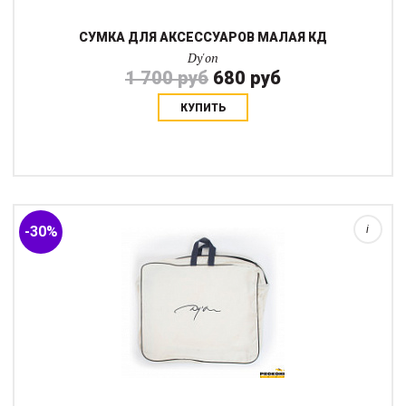
СУМКА ДЛЯ АКСЕССУАРОВ МАЛАЯ КД
Dy'on
1 700 руб
680 руб
КУПИТЬ
Хлопковая сумка с нейлоновыми ручками имеет размеры
50х40х12 см Легко вмещает в себя флисовую попону или
другие полезные вещи....
-30%
i