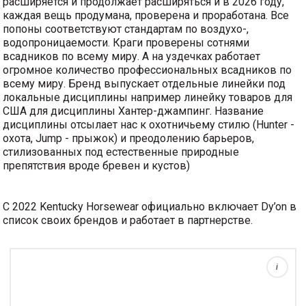
расширяется и продолжает расширяться и в 2026 году,
каждая вещь продумана, проверена и проработана. Все
попоны соответствуют стандартам по воздухо-,
водопроницаемости. Краги проверены сотнями
всадников по всему миру. А на уздечках работает
огромное количество профессиональных всадников по
всему миру. Бренд выпускает отдельные линейки под
локальные дисциплины например линейку товаров для
США для дисциплины Хантер-джампинг. Название
дисциплины отсылает нас к охотничьему стилю (Hunter -
охота, Jump - прыжок) и преодолению барьеров,
стилизованных под естественные природные
препятствия вроде бревен и кустов)
С 2022 Kentucky Horsewear официально включает Dy’on в
список своих брендов и работает в партнерстве.
Кожаный кошелек-брелок от Dy'on на молнии. Размер 9х7 см
по новизне
i