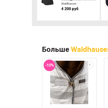
Waldhausen
4 200 руб
Классическая попона от мух,
эффективно защищающая от
назойливых насекомых.
Оснащена съёмными
регулируемыми подбрюшными
ремнями, позволяющими
Больше
Waldhause
точно подогнать её по размеру
лошади. Также имеет
подхвостн...
-10%
i