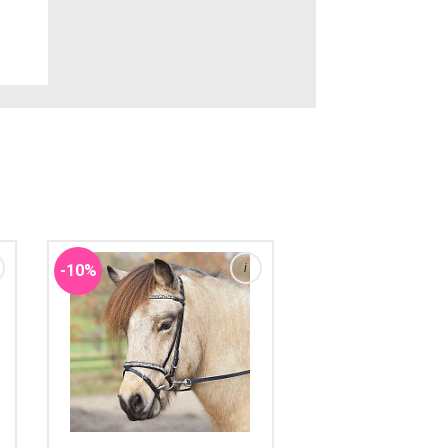
Этот товар находится на
складе Ростов-на-Дону.
Потребуется дополнительно 5-
7 дней, чтобы доставить его до
склада интернет-магазина.
Имейте это в виду при
заказе....
-10%
i