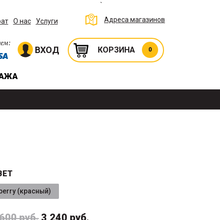
`
Адреса магазинов
рат
О нас
Услуги
ем:
ВХОД
КОРЗИНА
0
ДАЖА
ВЕТ
berry (красный)
 600 руб.
3 240 руб.