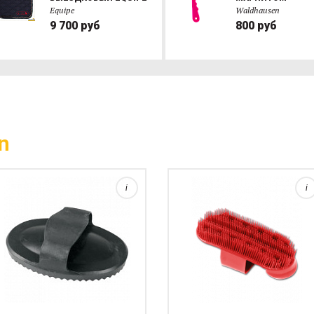
Equipe
Waldhausen
9 700 руб
800 руб
Массажная щетка
используется как
непосредственно для
массажа и снятия заклеек, так
и для избавления лошади от
зимней шерсти при линьке. Не
n
рекомендуется использовать
эту щетку для длинной гривы и
хво...
i
i