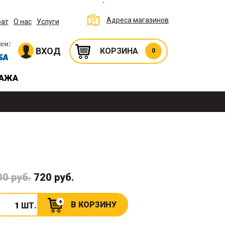
`
Адреса магазинов
рат
О нас
Услуги
ем:
ВХОД
КОРЗИНА
0
ДАЖА
00 руб.
720 руб.
В КОРЗИНУ
ШТ.