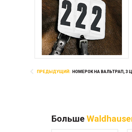
ПРЕДЫДУЩИЙ:
НОМЕРОК НА ВАЛЬТРАП, 3
Функциональная щетка на
эстетичной деревянной
основе. Пластиковые щетинки
разного размера позволяют
легко чистить копыта лошади,
Больше
Waldhause
а щетку легко отряхнуть.
Деревянную ручку с "талией"
удобно держать в ...