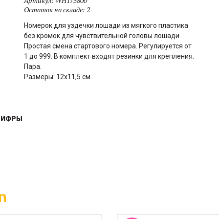
Артикул:
WH175800
Остаток на складе:
2
Номерок для уздечки лошади из мягкого пластика
без кромок для чувствительной головы лошади.
Простая смена стартового номера. Регулируется от
1 до 999. В комплект входят резинки для крепления.
Пара.
Размеры: 12x11,5 см.
 ЦИФРЫ
Стандартные кожаные тонкие
тренчики для крепления шпор к
n
сапогам. Фурнитура
серебристая. Продаются
Удобный ковш с оптимальным
парами.
объемм для разовой порции.