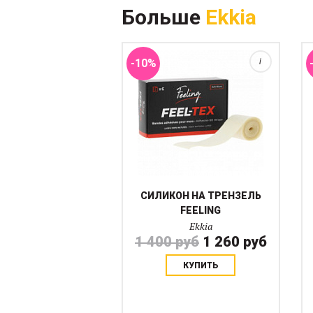
Больше
Ekkia
но всегда уточняйте перед
стартом у вашей региональной
федерации так как...
-10%
i
СИЛИКОН НА ТРЕНЗЕЛЬ
FEELING
Ekkia
1 400 руб
1 260 руб
КУПИТЬ