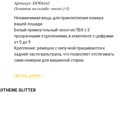
Артикул:
EK904162
Остаток на складе:
много (>5)
Незаменимая вещь для приклепления номера
вашей лошади.
Белый прямоугольный чехол из ПВХ с 3
прозрачными отделениями, в комплекте с цифрами
от 0 до 9.
Крепление: ремешок с липучкой пришивается к
задней части вальтрапа, что позволяет отстегивать
сами номерки для машинной стирки.
Читать далее »
UITHEME GLITTER
Стальные шпоры с крупным
Дизайн: логотип Equithème в
металлическим вращающимся
виде головы, нанесенный по
шариком, который
всей поверхности.
прокручивается при
Нескользящая и удобная
соприкосновении с боком
рукоятка из искусственной
лошади. Его действие более