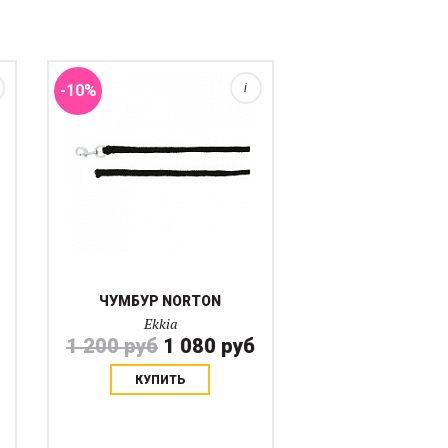
полипропилена и потому легко
моется и сохнет.. Карабин из
хромированной стали.
-10%
i
ЧУМБУР NORTON
Ekkia
1 200 руб
1 080 руб
КУПИТЬ