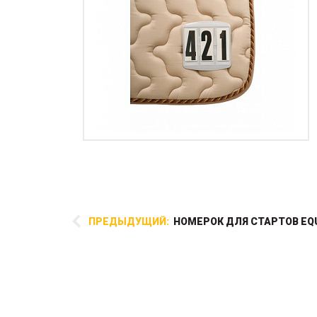
ПРЕДЫДУЩИЙ:
НОМЕРОК ДЛЯ СТАРТОВ EQ
Силикон для смягчения
трензеля во рту. которым
обматывается трензель или
мундштук. Самоклеющйся.
Разрешен в выездке и конкуре,