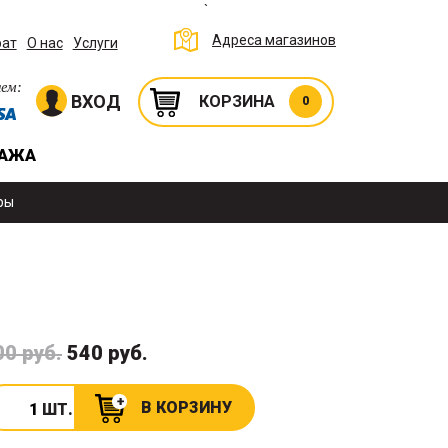
`
Адреса магазинов
рат
О нас
Услуги
ем:
ВХОД
КОРЗИНА
0
ДАЖА
ры
00 руб.
540 руб.
В КОРЗИНУ
ШТ.