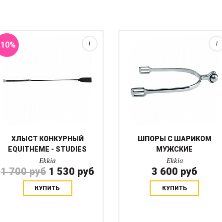
кожи с металлическим
мягкое и безопасное, в
набалдашником для
отличие от фиксированной
равновесия....
шпоры, которая...
-10%
i
i
ХЛЫСТ КОНКУРНЫЙ
ШПОРЫ С ШАРИКОМ
EQUITHEME - STUDIES
МУЖСКИЕ
Ekkia
Ekkia
1 700 руб
1 530 руб
3 600 руб
КУПИТЬ
КУПИТЬ