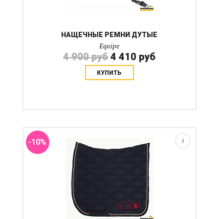
НАЩЕЧНЫЕ РЕМНИ ДУТЫЕ
Equipe
4 900 руб
4 410 руб
КУПИТЬ
Мягкий и гибкий вальтрап из однотонной ткани с
логотипом Equipe в углу и цветным жгутом. Прекрасно
сочетается с амортизаторвми-подушками из-за своей
лаконичности. Материал: полиэстер....
-10%
i