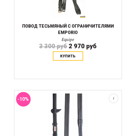
ПОВОД ТЕСЬМЯНЫЙ С ОГРАНИЧИТЕЛЯМИ
EMPORIO
Equipe
3 300 руб
2 970 руб
КУПИТЬ
Толстый повод Equipe выполнен из гибкой резины, и
натуральной кожи. Такой повод еще называют
"шланг". Имеет стопоры для мартингала. Подходит
для владельцев таскающих или активно
двигающихся лошаде...
-10%
i