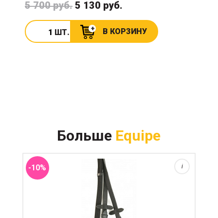
5 700 руб.
5 130 руб.
В КОРЗИНУ
ШТ.
Повод рабочей эконом-линейки Emporio. Надежный
Больше
Equipe
классический текстильный повод с кожаными
штрипками и огнаничителями мартингала. Стальная
фурнитура....
-10%
i